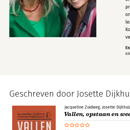
pr
on
le
Ko
ve
Ex
on
Geschreven door Josette Dijkhu
Jacqueline Zuidweg
Josette Dijkhui
Vallen, opstaan en we