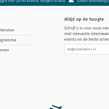
gen voor 23:00 besteld, morgen in huis
Gratis verzending
Altijd op de hoogte
Schrijf u in voor onze nie
diensten
met relevante interviews
events en de beste actie
rogramma
nnen