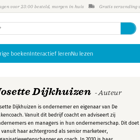
gen voor 23:00 besteld, morgen in huis
Gratis verzending
rige boeken
Interactief leren
Nu lezen
Josette Dijkhuizen
- Auteur
sette Dijkhuizen is ondernemer en eigenaar van De
kencoach. Vanuit dit bedrijf coacht en adviseert zij
ndernemers en managers in hun ondernemerschap. Dit doet
j vanuit haar achtergrond als senior marketeer,
ganisatiewetenschapper en coach. In 2010 is haar