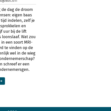
augustus 2011
ag de dag de droom
ensen: eigen baas
tijd indelen, zelf je
sprokkelen en
f uur bij de lift
 loonslaaf. Wat zou
 in een soort MRI-
rd te vinden op de
enlijk wel in de wieg
t ondernemerschap?
en schreef er een
ondernemersgen.