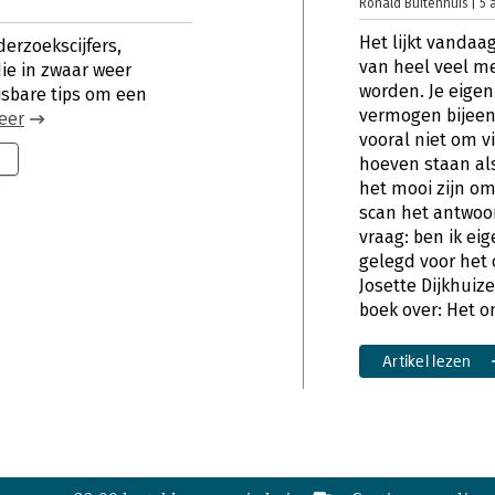
Ronald Buitenhuis | 5 
Het lijkt vanda
derzoekscijfers,
van heel veel m
ie in zwaar weer
worden. Je eigen 
isbare tips om een
vermogen bijeen
eer
vooral niet om vij
9
hoeven staan als
het mooi zijn om
scan het antwoo
vraag: ben ik eig
gelegd voor he
Josette Dijkhuiz
boek over: Het 
Artikel lezen