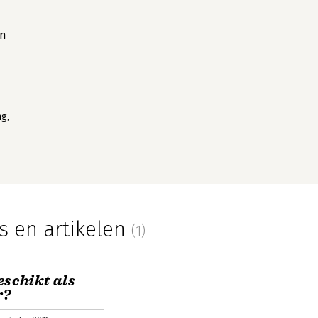
en
ng,
s en artikelen
(1)
eschikt als
r?