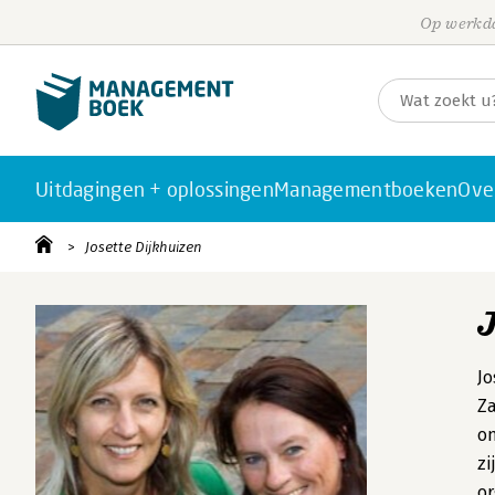
Op werkda
Uitdagingen + oplossingen
Managementboeken
Ove
Josette Dijkhuizen
Jo
Za
o
zi
or