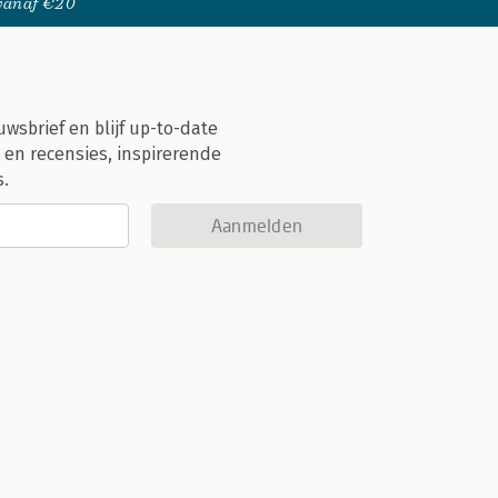
 vanaf €20
uwsbrief en blijf up-to-date
 en recensies, inspirerende
s.
Aanmelden