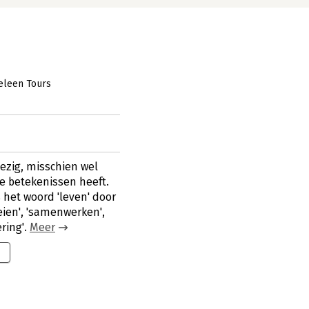
eleen Tours
zig, misschien wel
e betekenissen heeft.
is het woord 'leven' door
eien', 'samenwerken',
ring'.
Meer