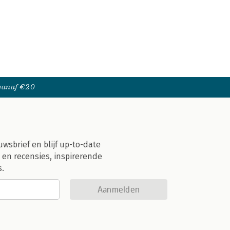
 vanaf €20
uwsbrief en blijf up-to-date
 en recensies, inspirerende
s.
Aanmelden