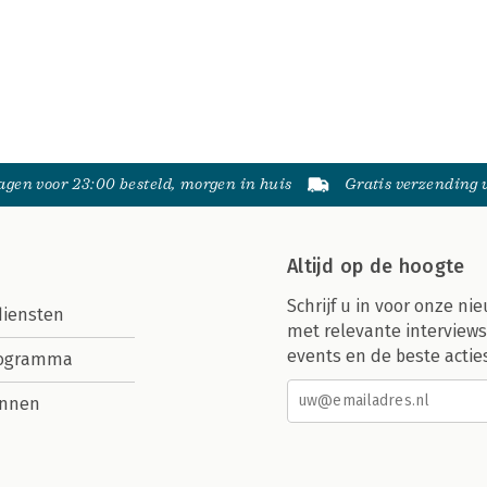
gen voor 23:00 besteld, morgen in huis
Gratis verzending
Altijd op de hoogte
Schrijf u in voor onze nie
diensten
met relevante interviews
events en de beste actie
rogramma
nnen