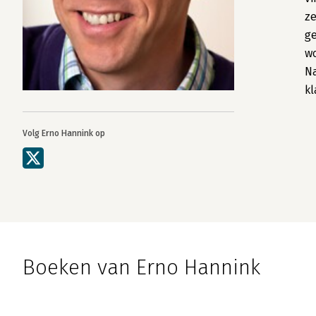
ze
ge
wo
Na
kl
Volg Erno Hannink op
Boeken van Erno Hannink