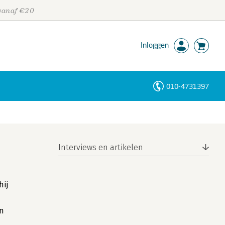
 vanaf €20
Inloggen
010-4731397
Personen
Trefwoorden
Interviews en artikelen
hij
en