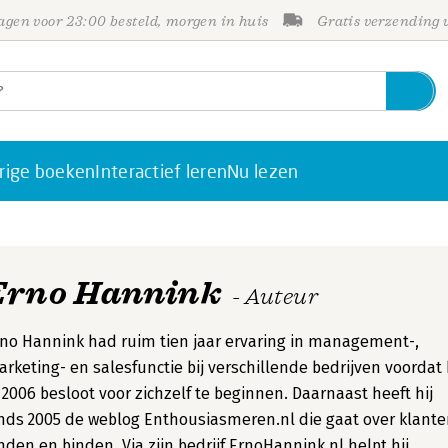
gen voor 23:00 besteld, morgen in huis
Gratis verzending
rige boeken
Interactief leren
Nu lezen
Erno Hannink
- Auteur
no Hannink had ruim tien jaar ervaring in management-,
rketing- en salesfunctie bij verschillende bedrijven voordat 
 2006 besloot voor zichzelf te beginnen. Daarnaast heeft hij
nds 2005 de weblog Enthousiasmeren.nl die gaat over klant
nden en binden. Via zijn bedrijf ErnoHannink.nl helpt hij