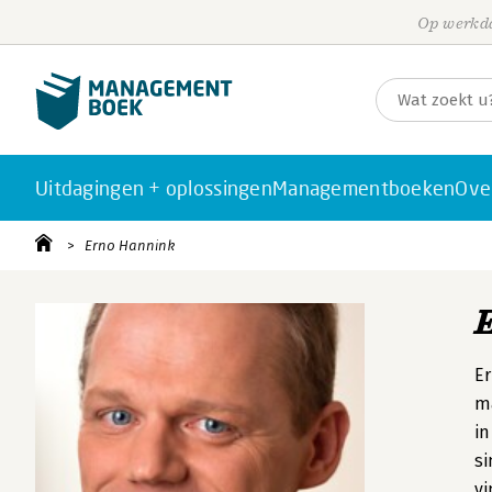
Op werkda
Uitdagingen + oplossingen
Managementboeken
Ove
Erno Hannink
Er
ma
in
si
vi