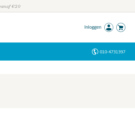
 vanaf €20
Inloggen
010-4731397
Personen
Trefwoorden