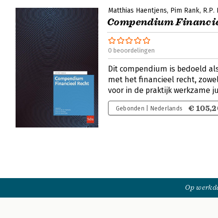
Matthias Haentjens
Pim Rank
R.P.
Compendium Financie
0 beoordelingen
Dit compendium is bedoeld al
met het financieel recht, zowe
voor in de praktijk werkzame j
€ 105,2
Gebonden | Nederlands
Op werkda