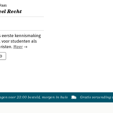
 Raas
el Recht
s eerste kennismaking
l voor studenten als
uristen.
Meer
0
gen voor 23:00 besteld, morgen in huis
Gratis verzending