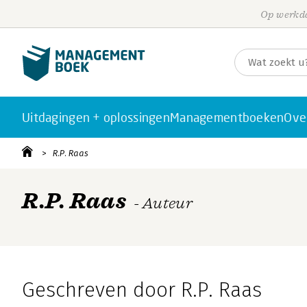
Op werkda
Uitdagingen + oplossingen
Managementboeken
Ove
R.P. Raas
R.P. Raas
- Auteur
Geschreven door R.P. Raas