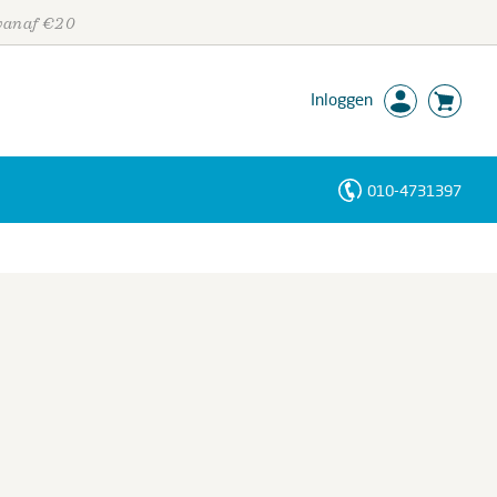
 vanaf €20
Inloggen
010-4731397
Personen
Trefwoorden