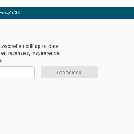
 vanaf €20
uwsbrief en blijf up-to-date
 en recensies, inspirerende
s.
Aanmelden