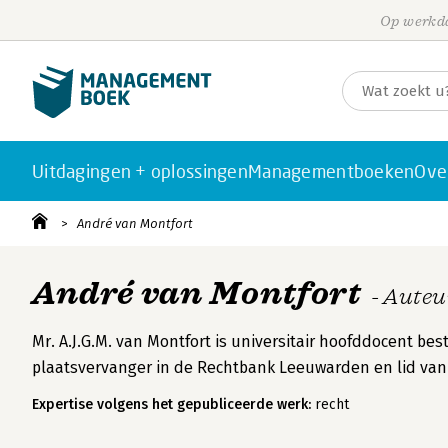
Op werkda
Uitdagingen + oplossingen
Managementboeken
Ove
André van Montfort
André van Montfort
- Auteu
Mr. A.J.G.M. van Montfort is universitair hoofddocent be
plaatsvervanger in de Rechtbank Leeuwarden en lid va
Expertise volgens het gepubliceerde werk:
recht