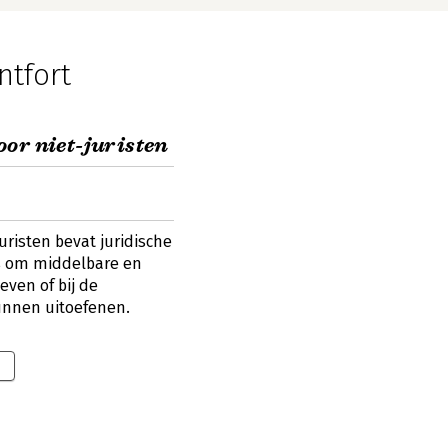
tfort
or niet-juristen
uristen bevat juridische
is om middelbare en
even of bij de
unnen uitoefenen.