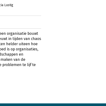
cia Lustig
u een organisatie bouwt
euwt in tijden van chaos
tten helder uiteen hoe
oed is op organisaties,
edschappen en
e maken van de
 problemen te lijf te