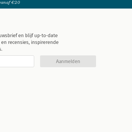
 vanaf €20
uwsbrief en blijf up-to-date
 en recensies, inspirerende
s.
Aanmelden