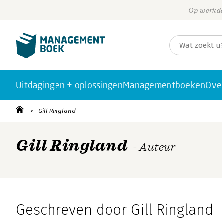
Op werkda
Uitdagingen + oplossingen
Managementboeken
Ove
Gill Ringland
Gill Ringland
- Auteur
Geschreven door Gill Ringland