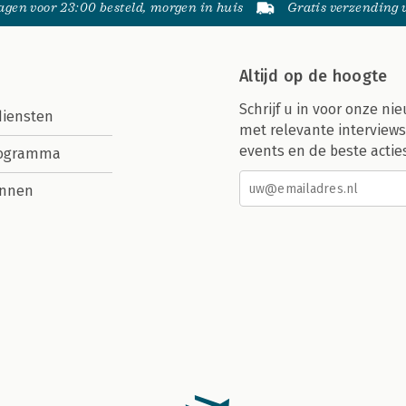
gen voor 23:00 besteld, morgen in huis
Gratis verzending
Altijd op de hoogte
Schrijf u in voor onze nie
diensten
met relevante interviews
events en de beste actie
rogramma
nnen