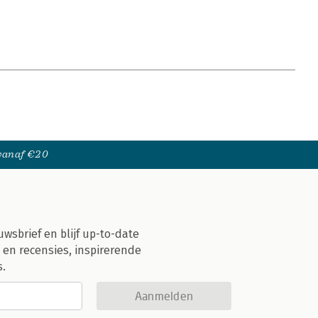
 vanaf €20
uwsbrief en blijf up-to-date
 en recensies, inspirerende
s.
Aanmelden