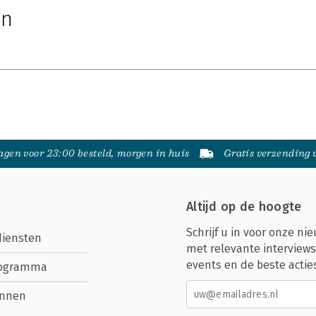
jn
gen voor 23:00 besteld, morgen in huis
Gratis verzending
Altijd op de hoogte
Schrijf u in voor onze nie
diensten
met relevante interviews
events en de beste actie
rogramma
nnen