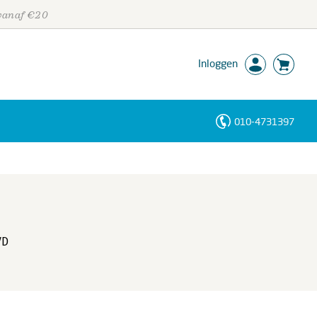
 vanaf €20
Inloggen
010-4731397
Personen
Trefwoorden
VD