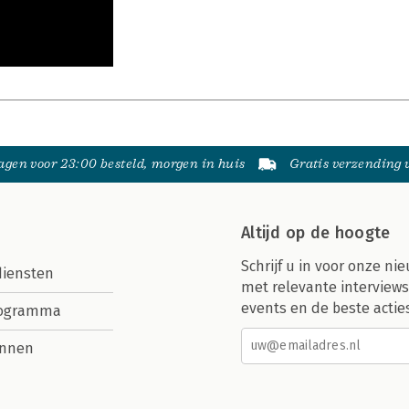
gen voor 23:00 besteld, morgen in huis
Gratis verzending
Altijd op de hoogte
Schrijf u in voor onze nie
diensten
met relevante interviews
events en de beste actie
rogramma
nnen