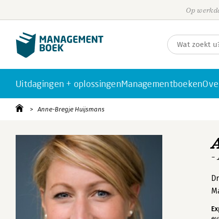
Op werkda
Uitdagingen + oplossingen
Managementboeken
Ove
Anne-Bregje Huijsmans
-
Dr
Ma
Ex
ev