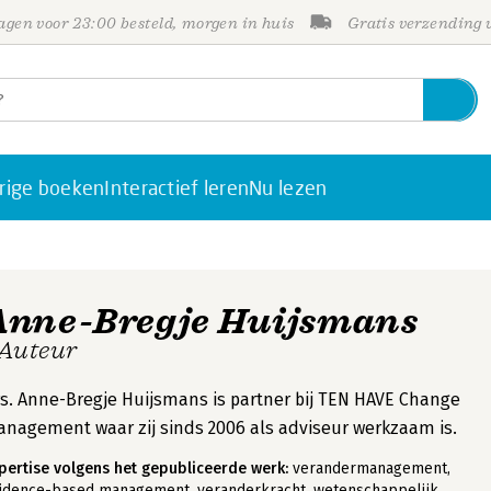
gen voor 23:00 besteld, morgen in huis
Gratis verzending
rige boeken
Interactief leren
Nu lezen
Anne-Bregje Huijsmans
 Auteur
s. Anne-Bregje Huijsmans is partner bij TEN HAVE Change
nagement waar zij sinds 2006 als adviseur werkzaam is.
pertise volgens het gepubliceerde werk:
verandermanagement,
idence-based management, veranderkracht, wetenschappelijk