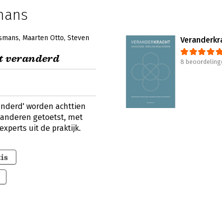
mans
jsmans
Maarten Otto
Steven
Veranderkr
 veranderd
8 beoordeling
nderd' worden achttien
randeren getoetst, met
perts uit de praktijk.
is