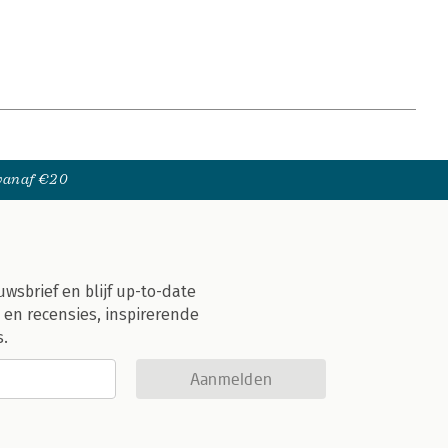
 vanaf €20
uwsbrief en blijf up-to-date
 en recensies, inspirerende
s.
Aanmelden