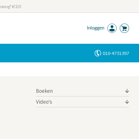
 vanaf €20
Inloggen
010-4731397
Personen
Trefwoorden
Boeken
Video's