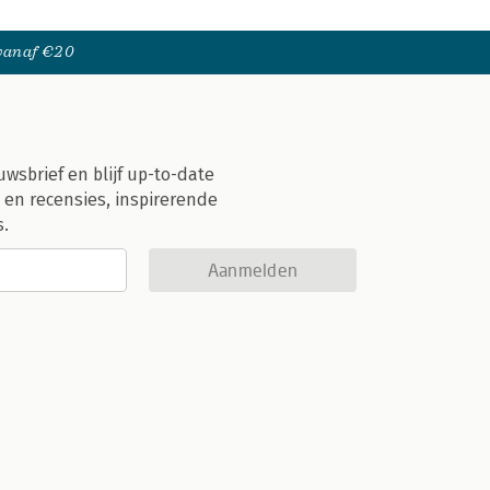
 vanaf €20
uwsbrief en blijf up-to-date
 en recensies, inspirerende
s.
Aanmelden