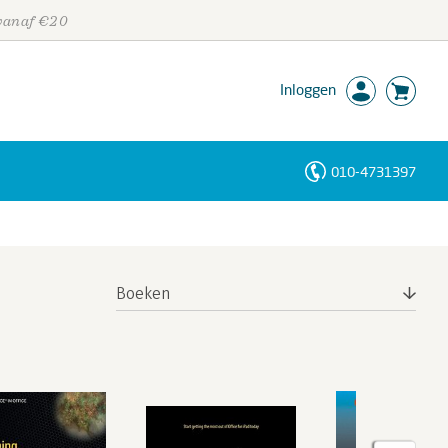
 vanaf €20
Inloggen
010-4731397
Personen
Trefwoorden
Boeken