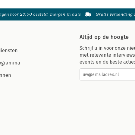
gen voor 23:00 besteld, morgen in huis
Gratis verzending
Altijd op de hoogte
Schrijf u in voor onze nie
diensten
met relevante interviews
events en de beste actie
rogramma
nnen