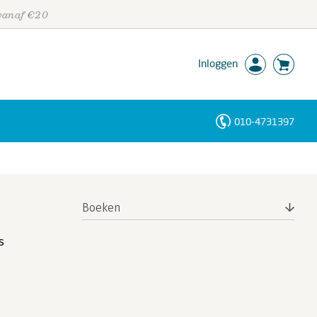
 vanaf €20
Inloggen
010-4731397
Personen
Trefwoorden
Boeken
s