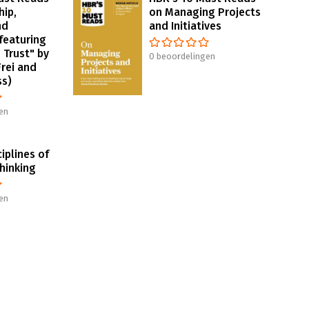
hip,
on Managing Projects
nd
and Initiatives
featuring
 Trust" by
0 beoordelingen
Frei and
ss)
en
ciplines of
hinking
en