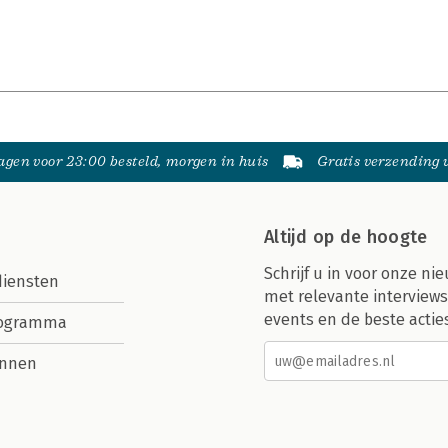
gen voor 23:00 besteld, morgen in huis
Gratis verzending
Altijd op de hoogte
Schrijf u in voor onze nie
diensten
met relevante interviews
events en de beste actie
rogramma
nnen