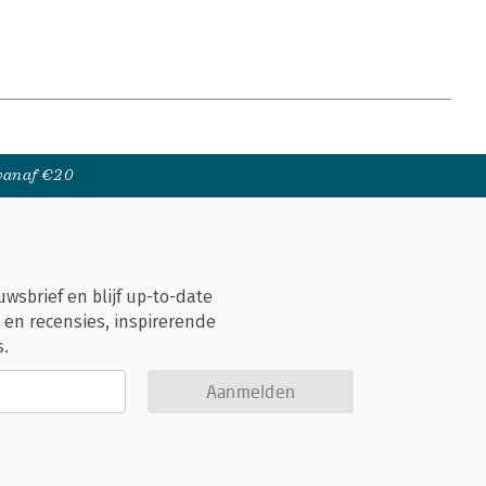
 vanaf €20
uwsbrief en blijf up-to-date
 en recensies, inspirerende
s.
Aanmelden