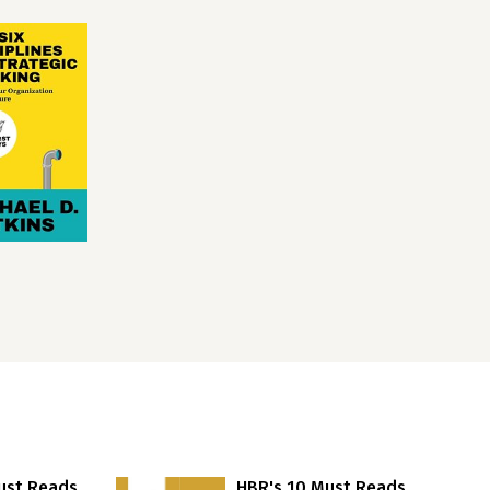
ust Reads
HBR's 10 Must Reads