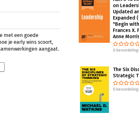
on Leaders
Updated a
Expanded (
"Begin with
Frances X. 
 je met een goede
Anne Morri
hoe je early wins scoort,
 samenwerkingen aangaat.
0 beoordeling
The Six Dis
Strategic T
0 beoordeling