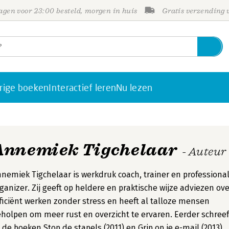
gen voor 23:00 besteld, morgen in huis
Gratis verzending
rige boeken
Interactief leren
Nu lezen
Annemiek Tigchelaar
- Auteur
nemiek Tigchelaar is werkdruk coach, trainer en professiona
ganizer. Zij geeft op heldere en praktische wijze adviezen ove
ficiënt werken zonder stress en heeft al talloze mensen
holpen om meer rust en overzicht te ervaren. Eerder schreef
j de boeken Stop de stapels (2011) en Grip op je e-mail (2013).