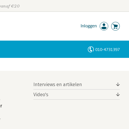
 vanaf €20
Inloggen
010-4731397
Personen
Trefwoorden
Interviews en artikelen
Video's
l
r