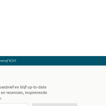
 vanaf €20
uwsbrief en blijf up-to-date
 en recensies, inspirerende
s.