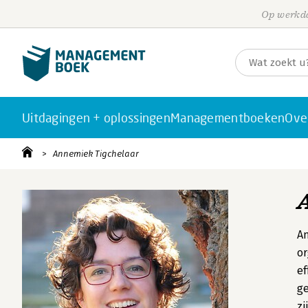
Op werkda
Uitdagingen + oplossingen
Managementboeken
Ove
Annemiek Tigchelaar
An
or
ef
ge
zi