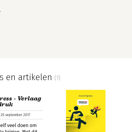
,
s en artikelen
(1)
tress - Verlaag
kdruk
 20 september 2017
zelf veel doen om
te krijgen. Met dit