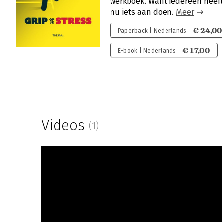
werkboek. Want iedereen heeft 
nu iets aan doen.
Meer
€ 24,00
Paperback | Nederlands
€ 17,00
E-book | Nederlands
Videos
(1)