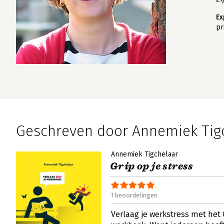
Ex
pr
Geschreven door Annemiek Tig
Annemiek Tigchelaar
Grip op je stress
1 beoordelingen
Verlaag je werkstress met het G