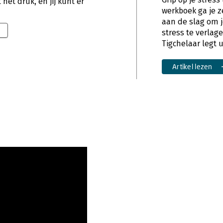
het druk, en jij kunt er
werkboek ga je z
aan de slag om 
stress te verlag
Tigchelaar legt u
Artikel lezen