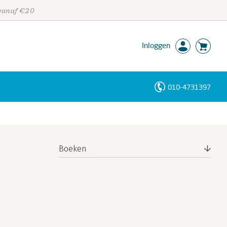
 vanaf €20
Inloggen
010-4731397
Personen
Trefwoorden
Boeken