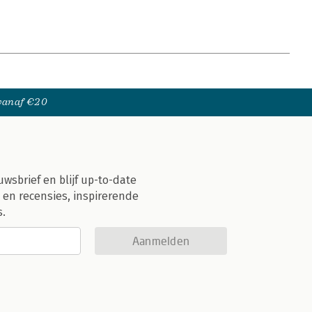
 vanaf €20
uwsbrief en blijf up-to-date
 en recensies, inspirerende
s.
Aanmelden