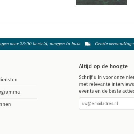
gen voor 23:00 besteld, morgen in huis
Gratis verzending
Altijd op de hoogte
Schrijf u in voor onze nie
diensten
met relevante interviews
events en de beste actie
rogramma
nnen