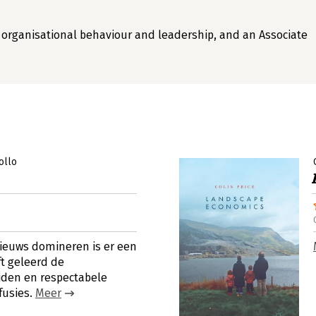
on organisational behaviour and leadership, and an Associate
ollo
nieuws domineren is er een
ft geleerd de
jden en respectabele
fusies.
Meer