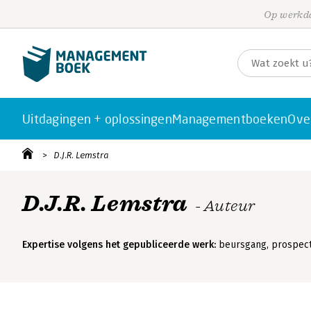
Op werkda
Uitdagingen + oplossingen
Managementboeken
Ove
D.J.R. Lemstra
D.J.R. Lemstra
- Auteur
Expertise volgens het gepubliceerde werk:
beursgang, prospectu