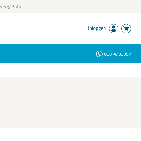
 vanaf €20
Inloggen
010-4731397
Personen
Trefwoorden