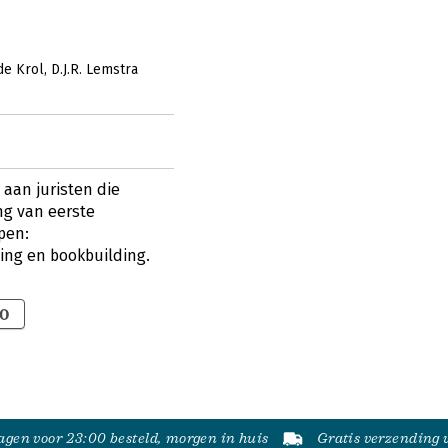
de Krol
D.J.R. Lemstra
 aan juristen die
ing van eerste
pen:
ing en bookbuilding.
00
gen voor 23:00 besteld, morgen in huis
Gratis verzending