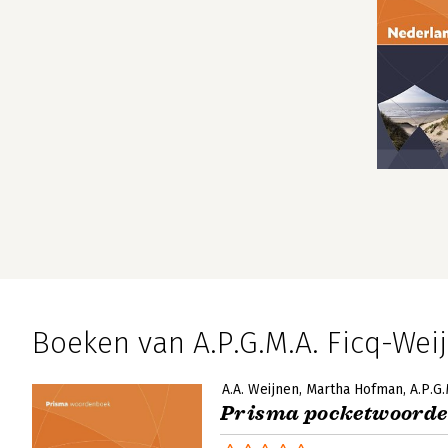
Boeken van A.P.G.M.A. Ficq-Wei
A.A. Weijnen
Martha Hofman
A.P.G
Prisma pocketwoorde