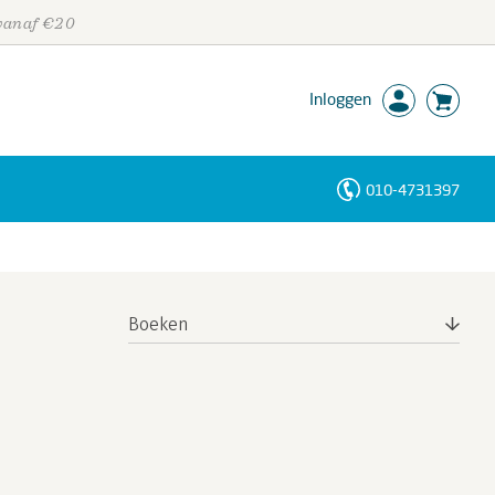
 vanaf €20
Inloggen
010-4731397
Personen
Trefwoorden
Boeken