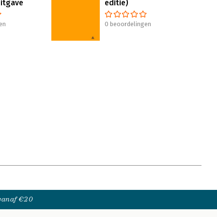
uitgave
editie)
en
0 beoordelingen
 vanaf €20