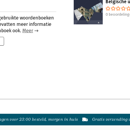
Belgische 
0 beoordeling
 gebruikte woordenboeken
evatten meer informatie
nboek ook.
Meer
gen voor 23:00 besteld, morgen in huis
Gratis verzending