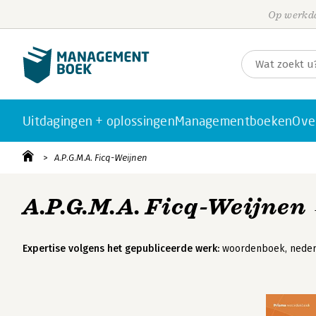
Op werkda
Uitdagingen + oplossingen
Managementboeken
Ove
A.P.G.M.A. Ficq-Weijnen
A.P.G.M.A. Ficq-Weijnen
Expertise volgens het gepubliceerde werk:
woordenboek, nederla