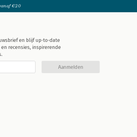
 vanaf €20
uwsbrief en blijf up-to-date
 en recensies, inspirerende
s.
Aanmelden