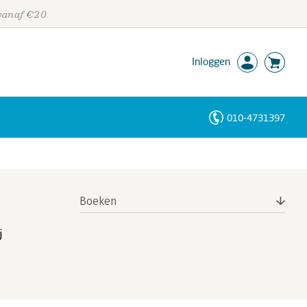
 vanaf €20
Inloggen
010-4731397
Personen
Trefwoorden
Boeken
j