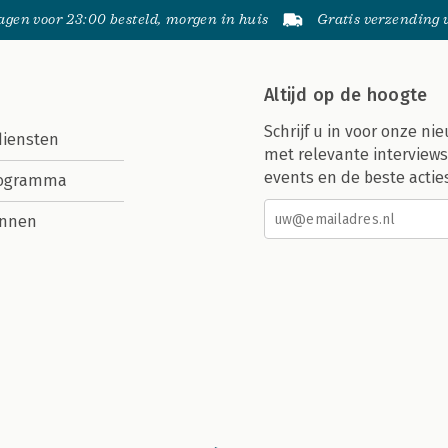
gen voor 23:00 besteld, morgen in huis
Gratis verzending
Altijd op de hoogte
Schrijf u in voor onze nie
diensten
met relevante interviews
events en de beste actie
rogramma
nnen