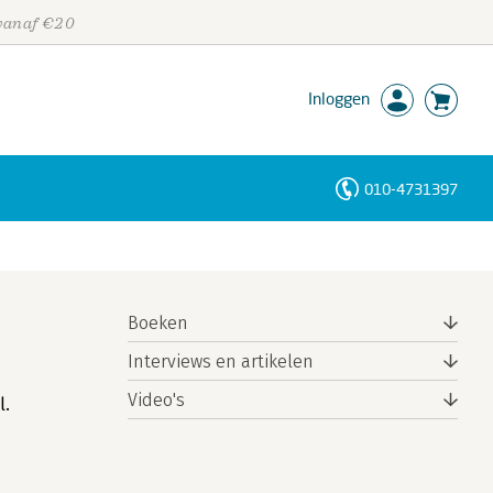
 vanaf €20
Inloggen
010-4731397
Personen
Trefwoorden
Boeken
Interviews en artikelen
Video's
l.