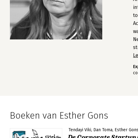
in
to
Ac
wa
Ne
st
L
Ex
co
Boeken van Esther Gons
Tendayi Viki
Dan Toma
Esther Gon
De Corporate Startup 