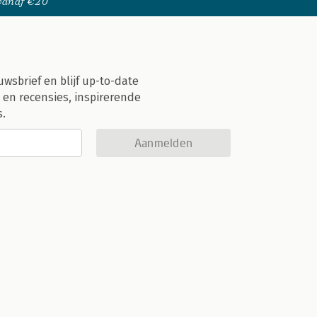
 vanaf €20
uwsbrief en blijf up-to-date
 en recensies, inspirerende
s.
Aanmelden