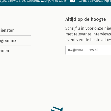
gen voor 23:00 besteld, morgen in huis
Gratis verzending
Altijd op de hoogte
Schrijf u in voor onze nie
diensten
met relevante interviews
events en de beste actie
rogramma
nnen