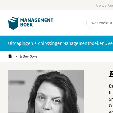
Op werkda
Uitdagingen + oplossingen
Managementboeken
Ove
Esther Gons
Es
he
Sh
C
Am