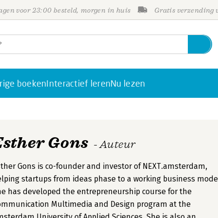
gen voor 23:00 besteld, morgen in huis
Gratis verzending
rige boeken
Interactief leren
Nu lezen
Esther Gons
- Auteur
ther Gons is co-founder and investor of NEXT.amsterdam,
lping startups from ideas phase to a working business mode
e has developed the entrepreneurship course for the
ommunication Multimedia and Design program at the
sterdam University of Applied Sciences. She is also an