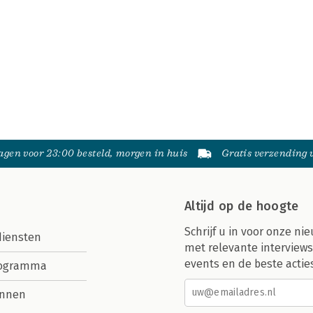
gen voor 23:00 besteld, morgen in huis
Gratis verzending
Altijd op de hoogte
Schrijf u in voor onze nie
diensten
met relevante interviews
events en de beste actie
rogramma
nnen