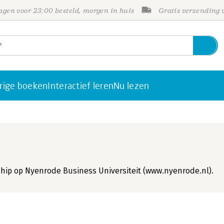
gen voor 23:00 besteld, morgen in huis
Gratis verzending
rige boeken
Interactief leren
Nu lezen
rship op Nyenrode Business Universiteit (www.nyenrode.nl).