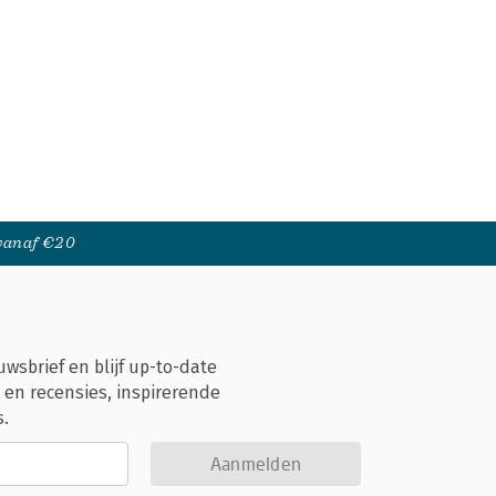
 vanaf €20
uwsbrief en blijf up-to-date
 en recensies, inspirerende
s.
Aanmelden