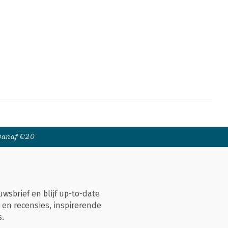
 vanaf €20
uwsbrief en blijf up-to-date
 en recensies, inspirerende
s.