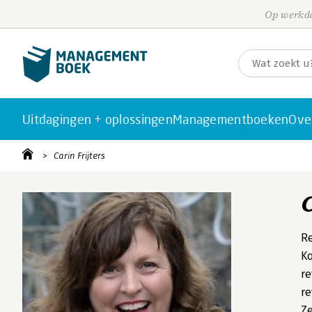
Op werkda
Uitdagingen + oplossingen
Managementboeken
Ove
Carin Frijters
Re
Ko
re
re
Ze