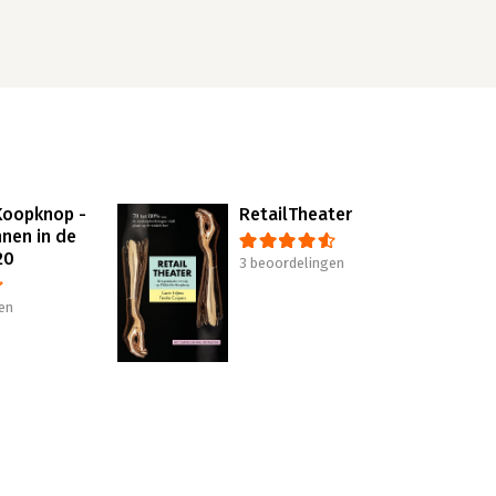
 Koopknop -
RetailTheater
nnen in de
20
3 beoordelingen
en