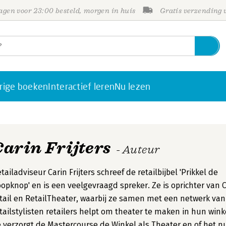
gen voor 23:00 besteld, morgen in huis
Gratis verzending
rige boeken
Interactief leren
Nu lezen
Carin Frijters
- Auteur
tailadviseur Carin Frijters schreef de retailbijbel 'Prikkel de
opknop' en is een veelgevraagd spreker. Ze is oprichter van 
tail en RetailTheater, waarbij ze samen met een netwerk van
tailstylisten retailers helpt om theater te maken in hun wink
 verzorgt de Mastercourse de Winkel als Theater en of het n