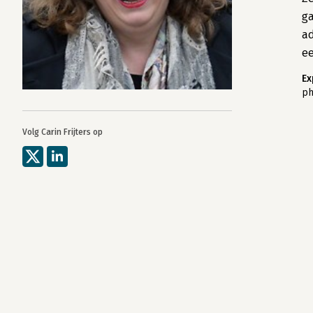
ga
ad
ee
Ex
ph
Volg Carin Frijters op