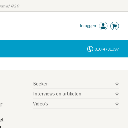
 vanaf €20
Inloggen
010-4731397
Personen
Trefwoorden
Boeken
Interviews en artikelen
Video's
CF
el.
u