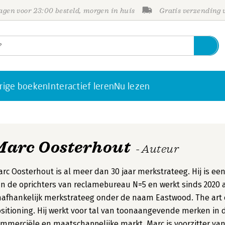
gen voor 23:00 besteld, morgen in huis
Gratis verzending
rige boeken
Interactief leren
Nu lezen
Marc Oosterhout
- Auteur
rc Oosterhout is al meer dan 30 jaar merkstrateeg. Hij is ee
n de oprichters van reclamebureau N=5 en werkt sinds 2020 
afhankelijk merkstrateeg onder de naam Eastwood. The art 
sitioning. Hij werkt voor tal van toonaangevende merken in 
mmerciële en maatschappelijke markt. Marc is voorzitter va