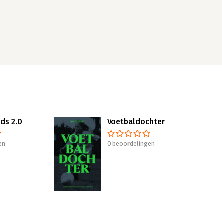
ds 2.0
Voetbaldochter
en
0 beoordelingen