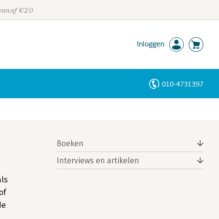
 vanaf €20
Inloggen
010-4731397
Personen
Trefwoorden
Boeken
Interviews en artikelen
n
als
of
de
n