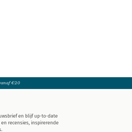
 vanaf €20
uwsbrief en blijf up-to-date
 en recensies, inspirerende
s.