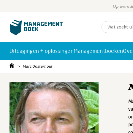
Op werkda
Uitdagingen + oplossingen
Managementboeken
Ove
Marc Oosterhout
Ma
va
on
po
co