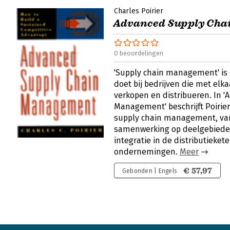
Charles Poirier
Advanced Supply Cha
0 beoordelingen
'Supply chain management' is
doet bij bedrijven die met elk
verkopen en distribueren. In 
Management' beschrijft Poirier
supply chain management, va
samenwerking op deelgebieden
integratie in de distributieke
ondernemingen.
Meer
€ 57,97
Gebonden | Engels