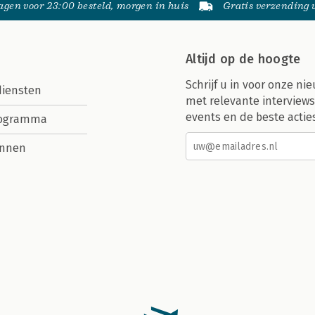
gen voor 23:00 besteld, morgen in huis
Gratis verzending
Altijd op de hoogte
Schrijf u in voor onze nie
diensten
met relevante interviews
events en de beste actie
rogramma
nnen