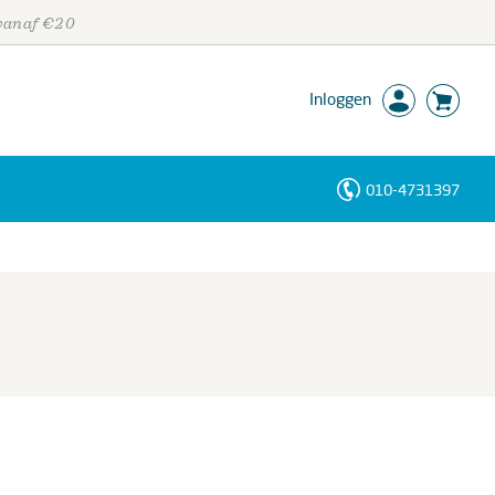
 vanaf €20
Inloggen
010-4731397
Personen
Trefwoorden