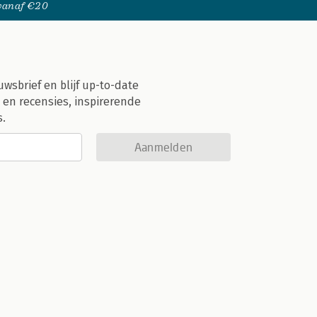
 vanaf €20
uwsbrief en blijf up-to-date
 en recensies, inspirerende
s.
Aanmelden