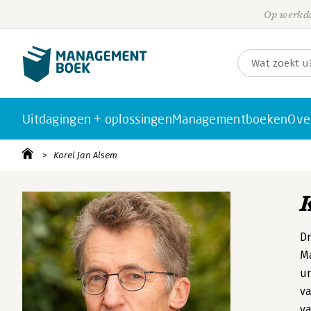
Op werkda
Uitdagingen + oplossingen
Managementboeken
Ove
Karel Jan Alsem
Dr
M
u
va
va