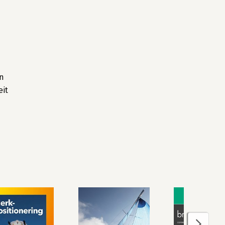
an
eit