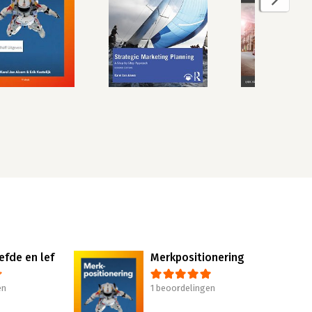
efde en lef
Merkpositionering
en
1 beoordelingen