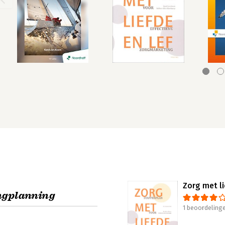
Zorg met li
ngplanning
1 beoordeling