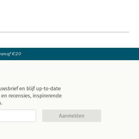
 vanaf €20
uwsbrief en blijf up-to-date
 en recensies, inspirerende
s.
Aanmelden