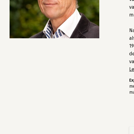
va
ma
Na
al
19
de
v
L
Ex
me
ma