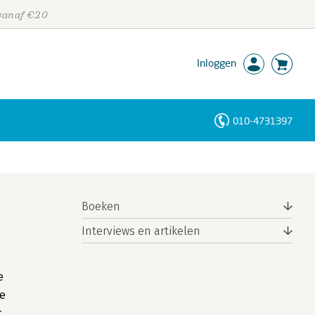
 vanaf €20
Inloggen
010-4731397
Personen
Trefwoorden
Boeken
Interviews en artikelen
e
de
r