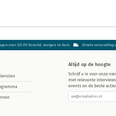
gen voor 23:00 besteld, morgen in huis
Gratis verzending
Altijd op de hoogte
Schrijf u in voor onze nie
diensten
met relevante interviews
events en de beste actie
rogramma
nnen