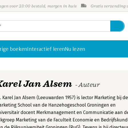
gen voor 23:00 besteld, morgen in huis
Gratis verzending
rige boeken
Interactief leren
Nu lezen
Karel Jan Alsem
- Auteur
. Karel Jan Alsem (Leeuwarden 1957) is lector Marketing bij de
arketing School van de Hanzehogeschool Groningen en
niversitair docent Merkmanagement en Communicatie aan d
kgroep Marketing van de Faculteit Economie en Bedrijfskun
n de Rijksuniversiteit Groningen (RuG). Tevens is hij directeu