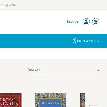
 vanaf €20
Inloggen
010-4731397
Personen
Trefwoorden
Boeken