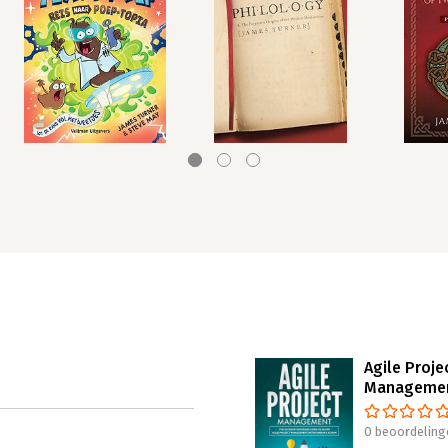
Agile Proje
Manageme
0 beoordeling