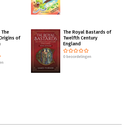
– The
The Royal Bastards of
Origins of
Twelfth Century
n
England
0 beoordelingen
en