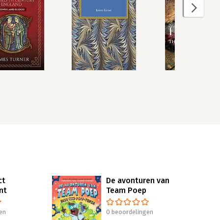
ct
De avonturen van
nt
Team Poep
en
0 beoordelingen