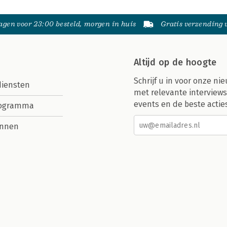
gen voor 23:00 besteld, morgen in huis
Gratis verzending
Altijd op de hoogte
Schrijf u in voor onze nie
diensten
met relevante interviews
events en de beste actie
rogramma
nnen