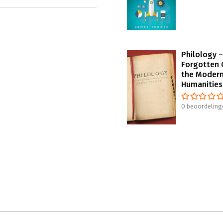
Philology 
Forgotten 
the Moder
Humanities
0 beoordeling