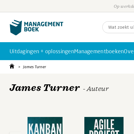
Op werkda
Uitdagingen + oplossingen
Managementboeken
Ove
James Turner
James Turner
- Auteur