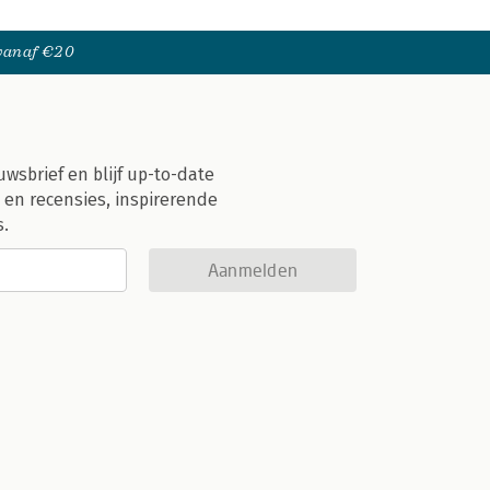
 vanaf €20
uwsbrief en blijf up-to-date
 en recensies, inspirerende
s.
Aanmelden