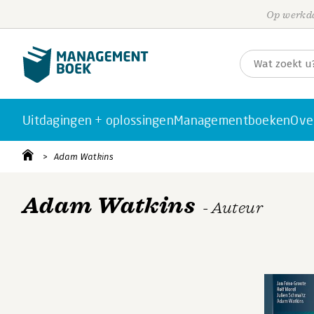
Op werkda
Uitdagingen + oplossingen
Managementboeken
Ove
Adam Watkins
Adam Watkins
- Auteur