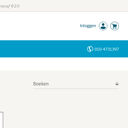
 vanaf €20
Inloggen
010-4731397
Personen
Trefwoorden
Boeken