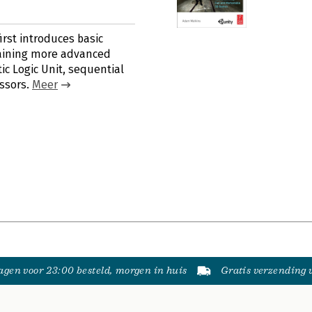
rst introduces basic
plaining more advanced
c Logic Unit, sequential
essors.
Meer
gen voor 23:00 besteld, morgen in huis
Gratis verzending