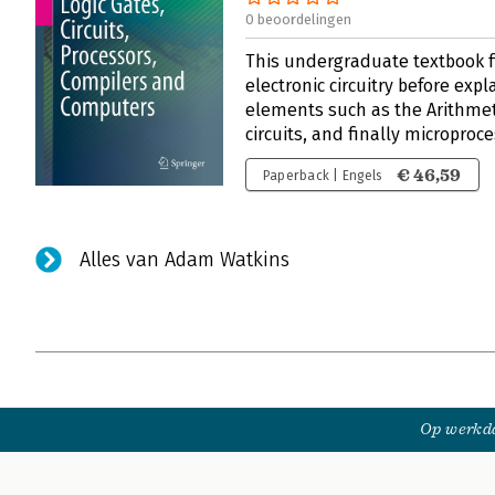
0 beoordelingen
This undergraduate textbook fi
electronic circuitry before ex
elements such as the Arithmeti
circuits, and finally microproc
€ 46,59
Paperback | Engels
Alles van Adam Watkins
Op werkda