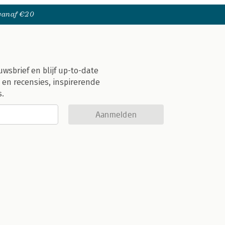
 vanaf €20
uwsbrief en blijf up-to-date
 en recensies, inspirerende
s.
Aanmelden