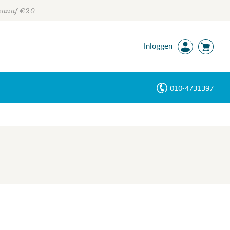
 vanaf €20
Inloggen
010-4731397
Personen
Trefwoorden