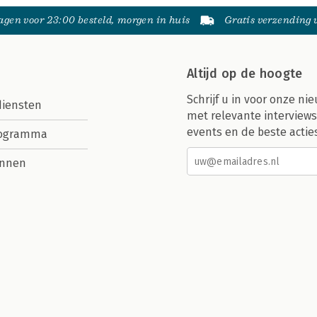
gen voor 23:00 besteld, morgen in huis
Gratis verzending
Altijd op de hoogte
Schrijf u in voor onze nie
diensten
met relevante interviews
events en de beste actie
rogramma
nnen