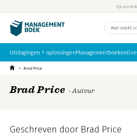
Op werkda
Uitdagingen + oplossingen
Managementboeken
Ove
Brad Price
Brad Price
- Auteur
Geschreven door Brad Price