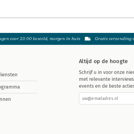
gen voor 23:00 besteld, morgen in huis
Gratis verzending
Altijd op de hoogte
Schrijf u in voor onze nie
diensten
met relevante interviews
events en de beste actie
rogramma
nnen