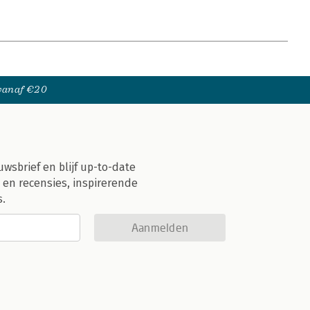
 vanaf €20
uwsbrief en blijf up-to-date
 en recensies, inspirerende
s.
Aanmelden