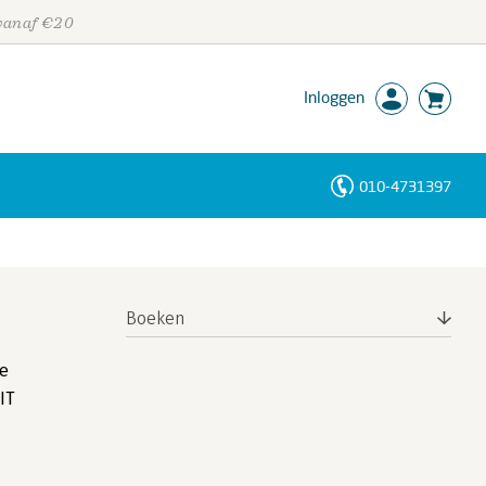
 vanaf €20
Inloggen
010-4731397
Personen
Trefwoorden
Boeken
ce
IT