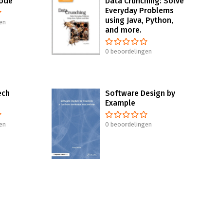
Code
Data Crunching: Solve
Everyday Problems
using Java, Python,
en
and more.
0 beoordelingen
ech
Software Design by
Example
en
0 beoordelingen