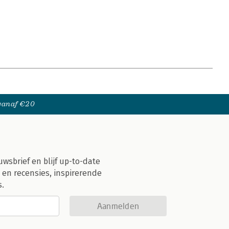
 vanaf €20
uwsbrief en blijf up-to-date
 en recensies, inspirerende
s.
Aanmelden