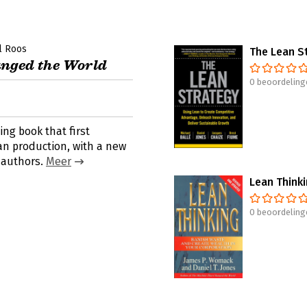
l Roos
The Lean S
nged the World
0 beoordeling
ing book that first
ean production, with a new
 authors.
Meer
Lean Think
0 beoordeling