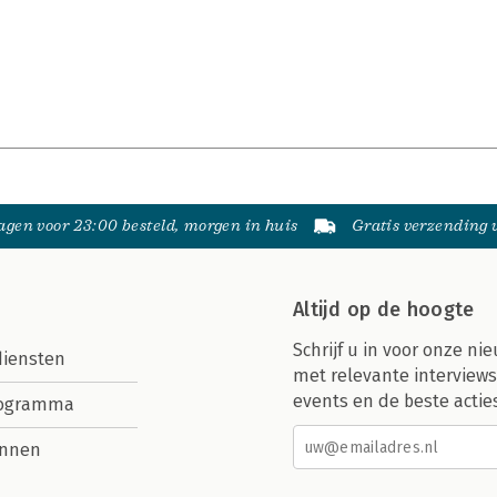
gen voor 23:00 besteld, morgen in huis
Gratis verzending
Altijd op de hoogte
Schrijf u in voor onze nie
diensten
met relevante interviews
events en de beste actie
rogramma
nnen