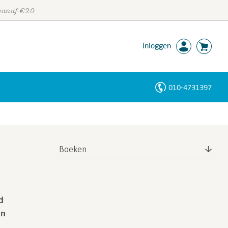
 vanaf €20
Inloggen
010-4731397
Personen
Trefwoorden
Boeken
d
an