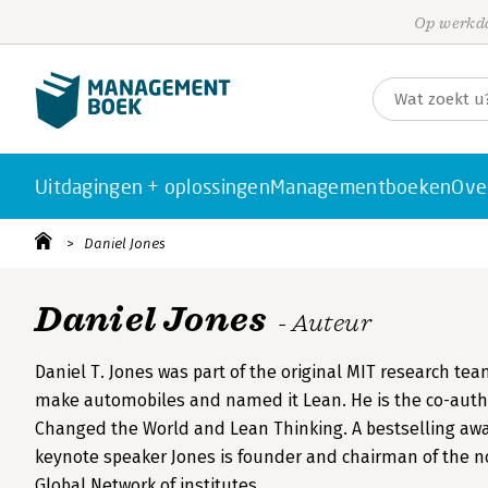
Op werkda
Uitdagingen + oplossingen
Managementboeken
Ove
Daniel Jones
Daniel Jones
- Auteur
Daniel T. Jones was part of the original MIT research te
make automobiles and named it Lean. He is the co-autho
Changed the World and Lean Thinking. A bestselling aw
keynote speaker Jones is founder and chairman of the n
Global Network of institutes.