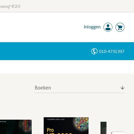
 vanaf €20
Inloggen
010-4731397
Personen
Trefwoorden
Boeken