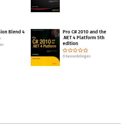
sion Blend 4
Pro C# 2010 and the
.NET 4 Platform 5th
edition
en
0 beoordelingen