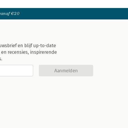
 vanaf €20
uwsbrief en blijf up-to-date
 en recensies, inspirerende
s.
Aanmelden