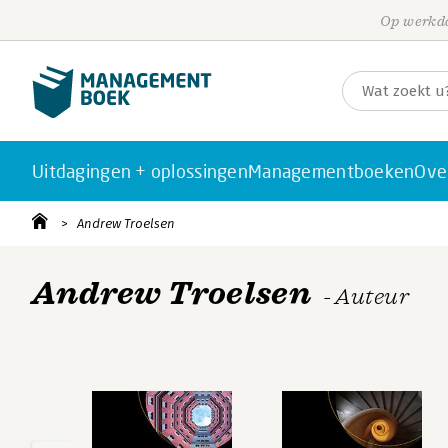
Op werkda
Uitdagingen + oplossingen
Managementboeken
Ove
Andrew Troelsen
Andrew Troelsen
- Auteur