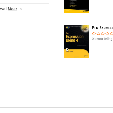
evel
Meer
Pro Expres
0 beoordeling