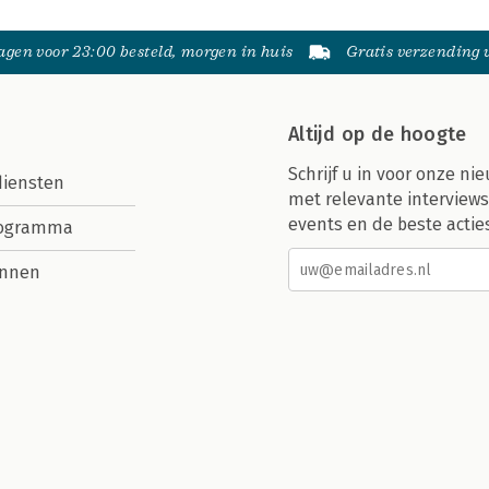
gen voor 23:00 besteld, morgen in huis
Gratis verzending
Altijd op de hoogte
Schrijf u in voor onze nie
diensten
met relevante interviews
events en de beste actie
rogramma
nnen