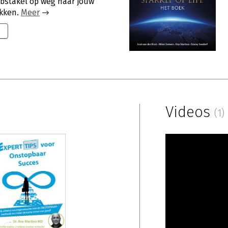
 obstakel op weg naar jouw
akken.
Meer
Videos
(1)