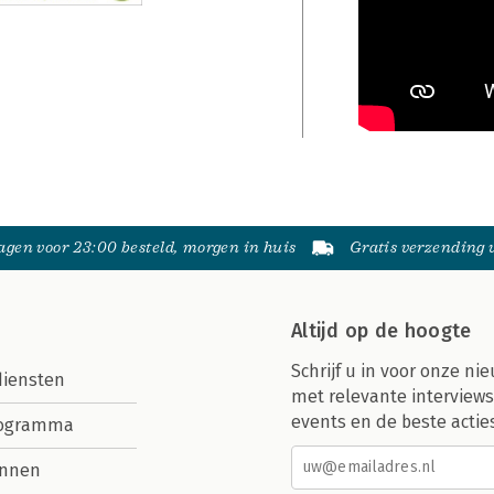
gen voor 23:00 besteld, morgen in huis
Gratis verzending
Altijd op de hoogte
Schrijf u in voor onze nie
diensten
met relevante interviews
events en de beste actie
rogramma
nnen