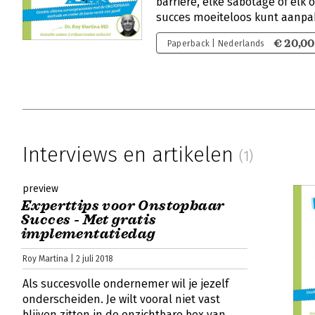
barrière, elke sabotage of elk
succes moeiteloos kunt aanp
€ 20,00
Paperback | Nederlands
Interviews en artikelen
(1)
preview
Experttips voor Onstopbaar
Succes - Met gratis
implementatiedag
Roy Martina | 2 juli 2018
Als succesvolle ondernemer wil je jezelf
onderscheiden. Je wilt vooral niet vast
blijven zitten in de onzichtbare box van