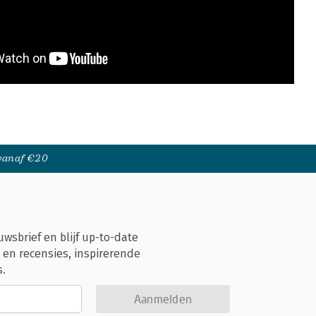
 vanaf €20
uwsbrief en blijf up-to-date
 en recensies, inspirerende
s.
Aanmelden