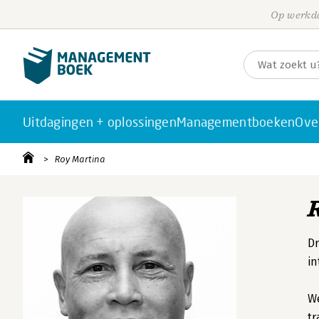
Op werkda
Uitdagingen + oplossingen
Managementboeken
Ove
Roy Martina
Dr
in
We
tr