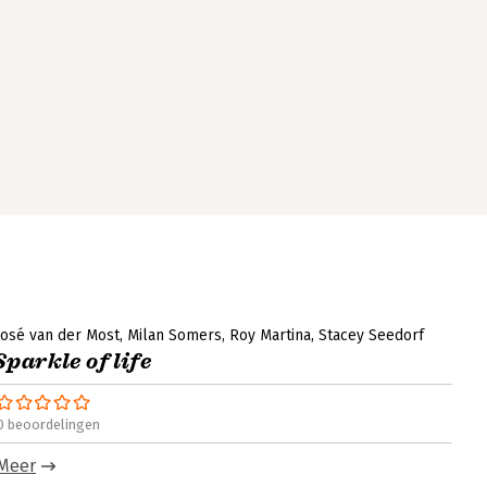
José van der Most
Milan Somers
Roy Martina
Stacey Seedorf
Sparkle of life
0 beoordelingen
Meer