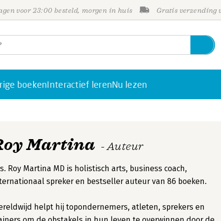
gen voor 23:00 besteld, morgen in huis
Gratis verzending
rige boeken
Interactief leren
Nu lezen
Roy Martina
- Auteur
s. Roy Martina MD is holistisch arts, business coach,
ternationaal spreker en bestseller auteur van 86 boeken.
reldwijd helpt hij topondernemers, atleten, sprekers en
ainers om de obstakels in hun leven te overwinnen door de