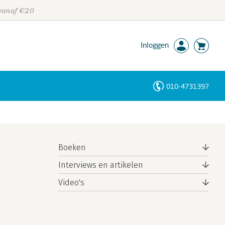
 vanaf €20
Inloggen
010-4731397
Personen
Trefwoorden
Boeken
Interviews en artikelen
Video's