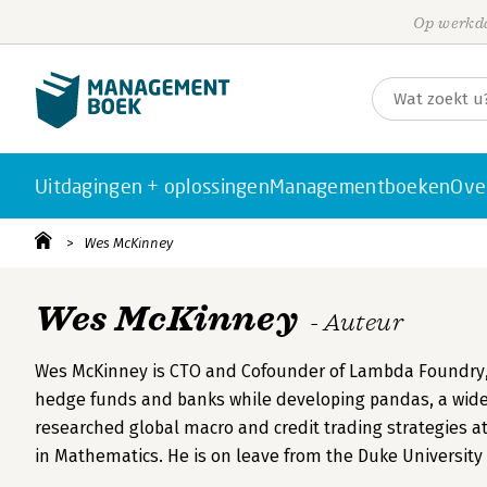
Op werkda
Uitdagingen + oplossingen
Managementboeken
Ove
Wes McKinney
Wes McKinney
- Auteur
Wes McKinney is CTO and Cofounder of Lambda Foundry, I
hedge funds and banks while developing pandas, a widel
researched global macro and credit trading strategies 
in Mathematics. He is on leave from the Duke University 