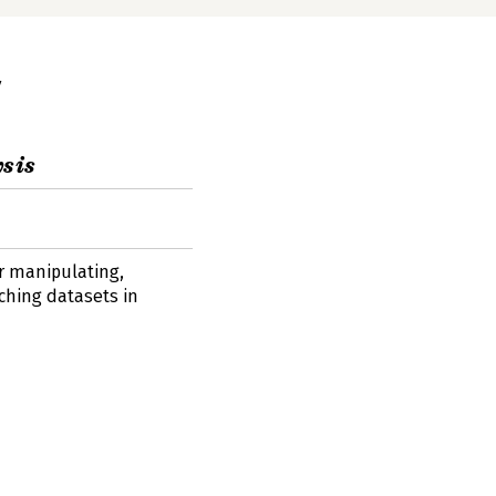
y
ysis
r manipulating,
ching datasets in