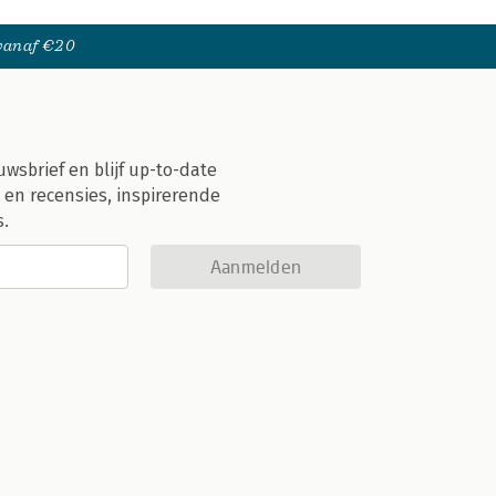
 vanaf €20
uwsbrief en blijf up-to-date
 en recensies, inspirerende
s.
Aanmelden