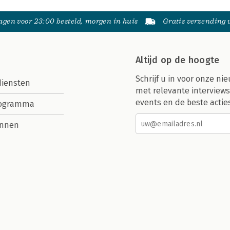
gen voor 23:00 besteld, morgen in huis
Gratis verzending
Altijd op de hoogte
Schrijf u in voor onze nie
diensten
met relevante interviews
events en de beste actie
rogramma
nnen