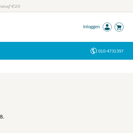
 vanaf €20
Inloggen
010-4731397
Personen
Trefwoorden
B.