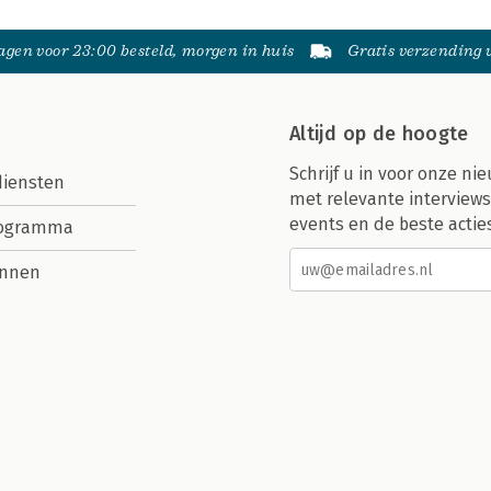
gen voor 23:00 besteld, morgen in huis
Gratis verzending
Altijd op de hoogte
Schrijf u in voor onze nie
diensten
met relevante interviews
events en de beste actie
rogramma
nnen