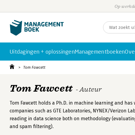
Op werkda
Uitdagingen + oplossingen
Managementboeken
Ove
Tom Fawcett
Tom Fawcett
- Auteur
Tom Fawcett holds a Ph.D. in machine learning and has 
companies such as GTE Laboratories, NYNEX/Verizon Lab
reading in data science both on methodology (evaluating
and spam filtering).