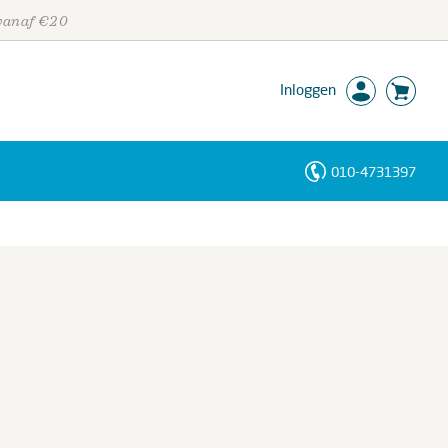
 vanaf €20
Inloggen
010-4731397
Personen
Trefwoorden