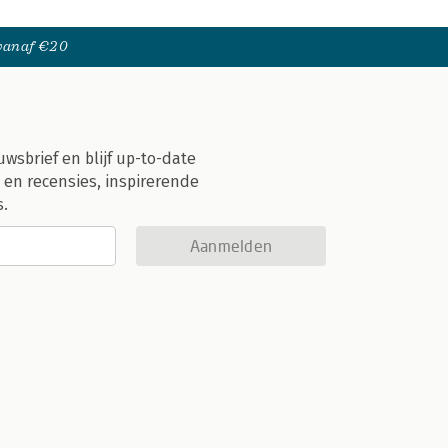
 vanaf €20
uwsbrief en blijf up-to-date
 en recensies, inspirerende
s.
Aanmelden