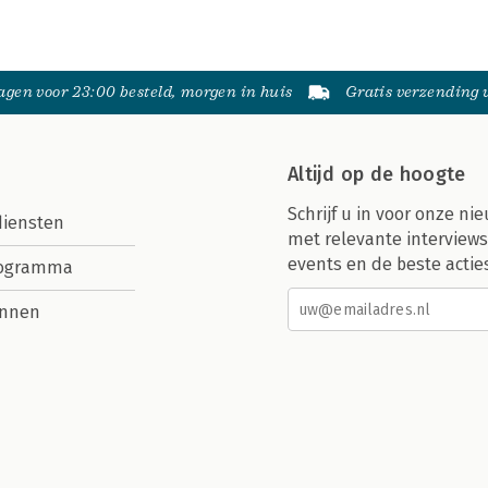
gen voor 23:00 besteld, morgen in huis
Gratis verzending
Altijd op de hoogte
Schrijf u in voor onze nie
diensten
met relevante interviews
events en de beste actie
rogramma
nnen