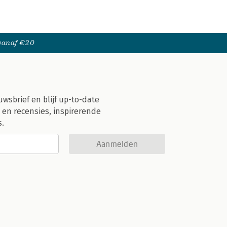
 vanaf €20
uwsbrief en blijf up-to-date
 en recensies, inspirerende
s.
Aanmelden