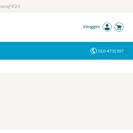
 vanaf €20
Inloggen
010-4731397
Personen
Trefwoorden