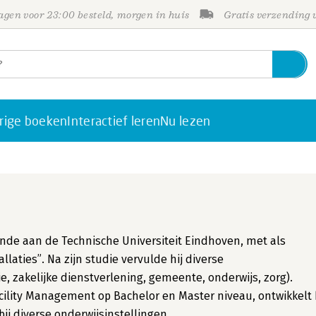
gen voor 23:00 besteld, morgen in huis
Gratis verzending
rige boeken
Interactief leren
Nu lezen
nde aan de Technische Universiteit Eindhoven, met als
laties”. Na zijn studie vervulde hij diverse
, zakelijke dienstverlening, gemeente, onderwijs, zorg).
lity Management op Bachelor en Master niveau, ontwikkelt 
ij diverse onderwijsinstellingen.