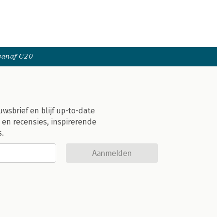
 vanaf €20
uwsbrief en blijf up-to-date
 en recensies, inspirerende
s.
Aanmelden