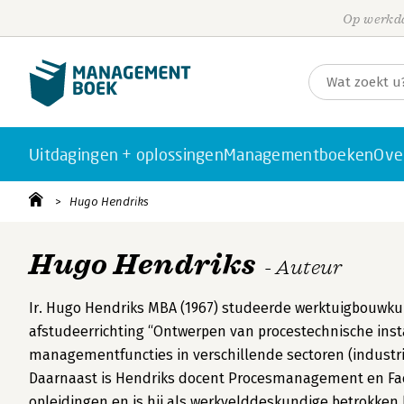
Op werkda
Uitdagingen + oplossingen
Managementboeken
Ove
Hugo Hendriks
Hugo Hendriks
- Auteur
Ir. Hugo Hendriks MBA (1967) studeerde werktuigbouwku
afstudeerrichting “Ontwerpen van procestechnische instal
managementfuncties in verschillende sectoren (industrie
Daarnaast is Hendriks docent Procesmanagement en Faci
opleidingen en is hij als werkvelddeskundige betrokken b