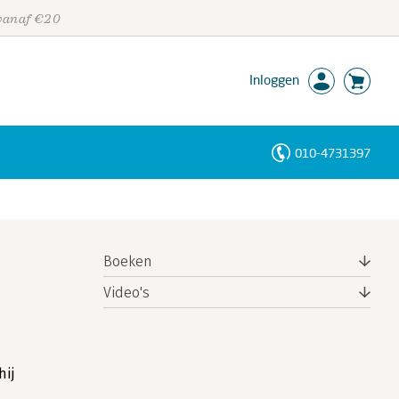
 vanaf €20
Inloggen
010-4731397
Personen
Trefwoorden
Boeken
Video's
hij