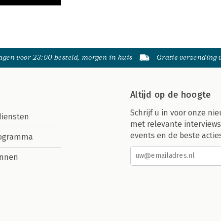
gen voor 23:00 besteld, morgen in huis
Gratis verzending
Altijd op de hoogte
Schrijf u in voor onze nie
diensten
met relevante interviews
events en de beste actie
rogramma
nnen