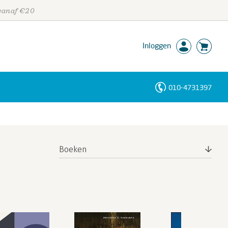
 vanaf €20
Inloggen
010-4731397
Personen
Trefwoorden
Boeken