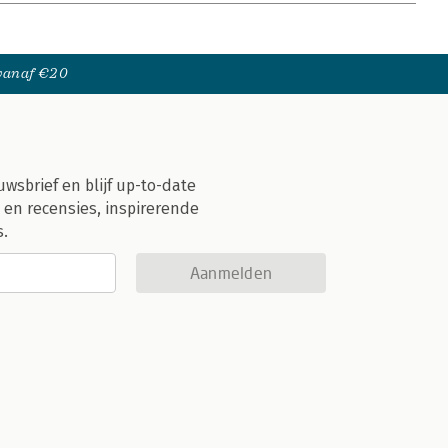
 vanaf €20
uwsbrief en blijf up-to-date
 en recensies, inspirerende
s.
Aanmelden