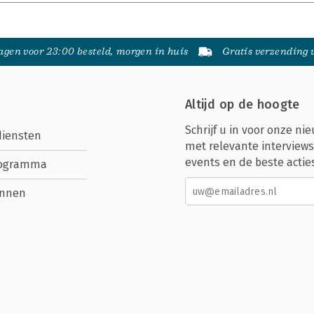
gen voor 23:00 besteld, morgen in huis
Gratis verzending
Altijd op de hoogte
Schrijf u in voor onze nie
diensten
met relevante interviews
events en de beste actie
rogramma
nnen