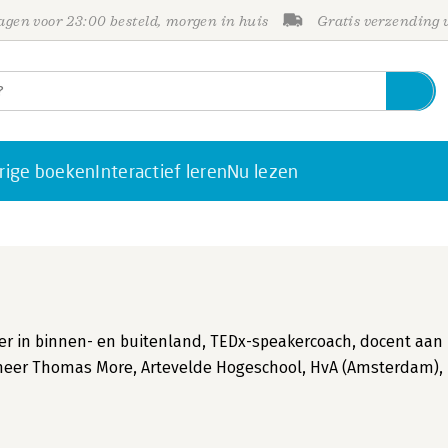
gen voor 23:00 besteld, morgen in huis
Gratis verzending
rige boeken
Interactief leren
Nu lezen
ker in binnen- en buitenland, TEDx-speakercoach, docent aan
 meer Thomas More, Artevelde Hogeschool, HvA (Amsterdam),