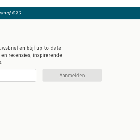
 vanaf €20
uwsbrief en blijf up-to-date
 en recensies, inspirerende
s.
Aanmelden