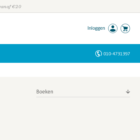
 vanaf €20
Inloggen
010-4731397
Personen
Trefwoorden
Boeken