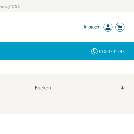
 vanaf €20
Inloggen
010-4731397
Personen
Trefwoorden
Boeken