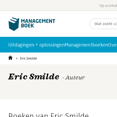
Op werkda
Uitdagingen + oplossingen
Managementboeken
Ove
Eric Smilde
Eric Smilde
- Auteur
Boeken van Eric Smilde