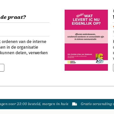
 de praat?
et ordenen van de interne
n in de organisatie
e kunnen delen, verwerken
5
gen voor 23:00 besteld, morgen in huis
Gratis verzending