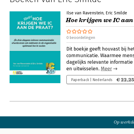
Ilse van Ravenstein
Eric Smilde
Hoe krijgen we IC aan
0 beoordelingen
Dit boekje geeft houvast bij h
communicatie. Waarmee mense
dagelijks relevante informati
en uitwisselen.
Meer
€ 22,2
Paperback | Nederlands
Op werkda