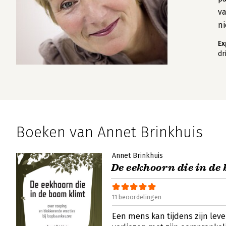
va
n
Ex
dr
Boeken van Annet Brinkhuis
Annet Brinkhuis
De eekhoorn die in de
11 beoordelingen
Een mens kan tijdens zijn lev