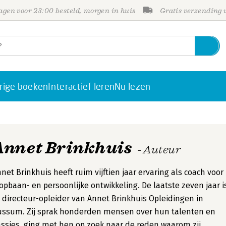
gen voor 23:00 besteld, morgen in huis
Gratis verzending
rige boeken
Interactief leren
Nu lezen
Annet Brinkhuis
- Auteur
net Brinkhuis heeft ruim vijftien jaar ervaring als coach voor
opbaan- en persoonlijke ontwikkeling. De laatste zeven jaar i
j directeur-opleider van Annet Brinkhuis Opleidingen in
ussum. Zij sprak honderden mensen over hun talenten en
ssies, ging met hen op zoek naar de reden waarom zij