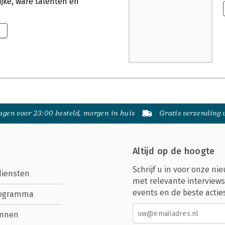
ijke, ware talenten en
gen voor 23:00 besteld, morgen in huis
Gratis verzending
Altijd op de hoogte
Schrijf u in voor onze nie
diensten
met relevante interviews
events en de beste actie
rogramma
nnen