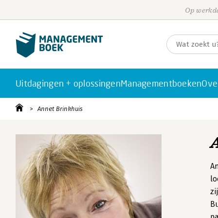
Op werkda
Uitdagingen + oplossingen
Managementboeken
Ove
Annet Brinkhuis
An
lo
zi
B
pa