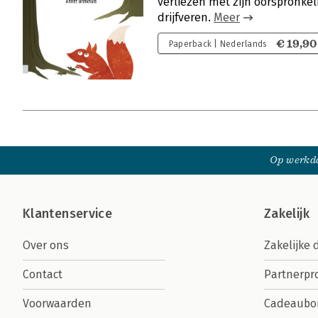
verliezen met zijn oorspronkel
drijfveren.
Meer
€ 19,90
Paperback | Nederlands
Op werkda
Klantenservice
Zakelijk
Over ons
Zakelijke 
Contact
Partnerp
Voorwaarden
Cadeaubo