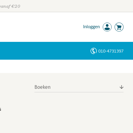
 vanaf €20
Inloggen
010-4731397
Personen
Trefwoorden
Boeken
s