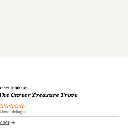
Annet Brinkhuis
The Career Treasure Trove
0 beoordelingen
Meer