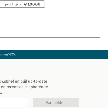
€ 100,00
Spel | Engels
 vanaf €20
uwsbrief en blijf up-to-date
 en recensies, inspirerende
s.
Aanmelden