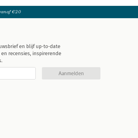
 vanaf €20
uwsbrief en blijf up-to-date
 en recensies, inspirerende
s.
Aanmelden