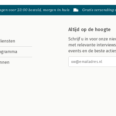
gen voor 23:00 besteld, morgen in huis
Gratis verzending
Altijd op de hoogte
Schrijf u in voor onze nie
diensten
met relevante interviews
events en de beste actie
rogramma
nnen