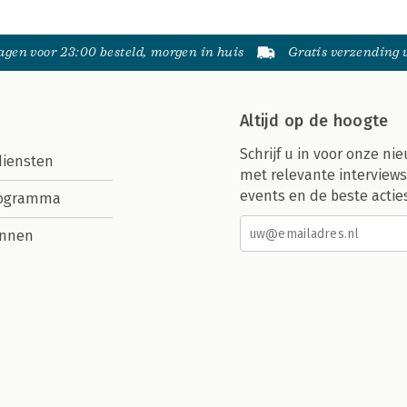
gen voor 23:00 besteld, morgen in huis
Gratis verzending
Altijd op de hoogte
Schrijf u in voor onze nie
diensten
met relevante interviews
events en de beste actie
rogramma
nnen