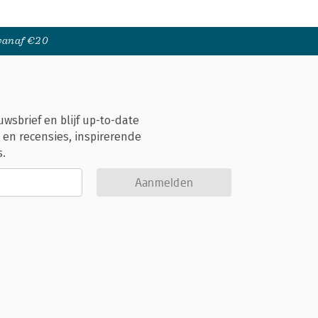
 vanaf €20
uwsbrief en blijf up-to-date
 en recensies, inspirerende
s.
Aanmelden