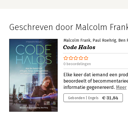
Geschreven door Malcolm Fran
Malcolm Frank
Paul Roehrig
Ben 
Code Halos
0 beoordelingen
Elke keer dat iemand een produ
beoordeelt of becommentarieer
informatie gegenereerd.
Meer
€ 31,84
Gebonden | Engels