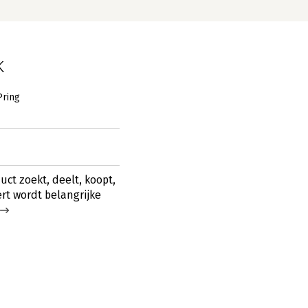
k
Pring
ct zoekt, deelt, koopt,
t wordt belangrijke