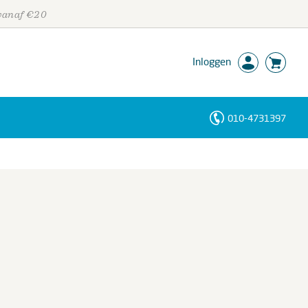
 vanaf €20
Inloggen
010-4731397
Personen
Trefwoorden