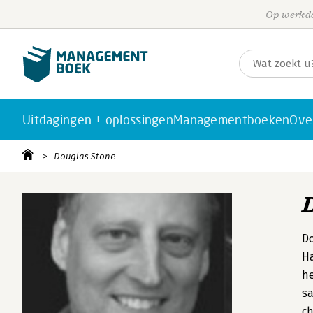
Op werkda
Uitdagingen + oplossingen
Managementboeken
Ove
Douglas Stone
Do
Ha
he
sa
ch