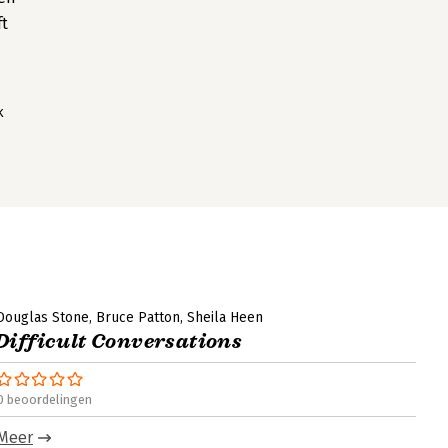
ft
k
Douglas Stone
Bruce Patton
Sheila Heen
Difficult Conversations
0 beoordelingen
Meer