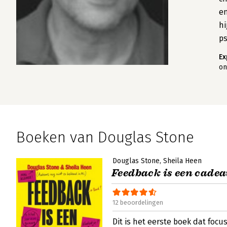
en
hi
ps
Ex
on
Boeken van Douglas Stone
Douglas Stone
Sheila Heen
Feedback is een cadea
12 beoordelingen
Dit is het eerste boek dat foc