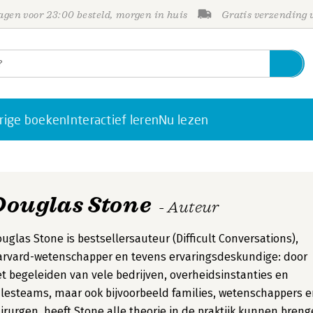
gen voor 23:00 besteld, morgen in huis
Gratis verzending
rige boeken
Interactief leren
Nu lezen
Douglas Stone
- Auteur
uglas Stone is bestsellersauteur (Difficult Conversations),
rvard-wetenschapper en tevens ervaringsdeskundige: door
t begeleiden van vele bedrijven, overheidsinstanties en
lesteams, maar ook bijvoorbeeld families, wetenschappers 
irurgen, heeft Stone alle theorie in de praktijk kunnen bren