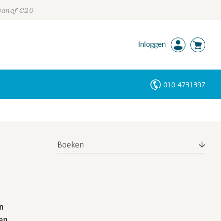
 vanaf €20
Inloggen
010-4731397
Personen
Trefwoorden
Boeken
en
gen