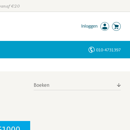
 vanaf €20
Inloggen
010-4731397
Personen
Trefwoorden
Boeken