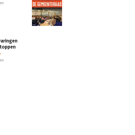
en
varingen
rtoppen
en