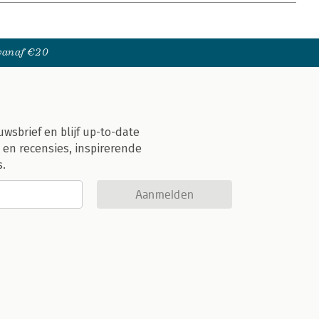
 vanaf €20
uwsbrief en blijf up-to-date
 en recensies, inspirerende
s.
Aanmelden