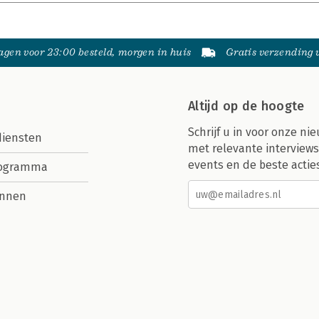
gen voor 23:00 besteld, morgen in huis
Gratis verzending
Altijd op de hoogte
Schrijf u in voor onze nie
diensten
met relevante interviews
events en de beste actie
rogramma
nnen