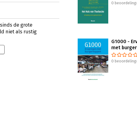
0 beoordeling
 sinds de grote
d niet als rustig
G1000 - Er
met burge
0 beoordeling