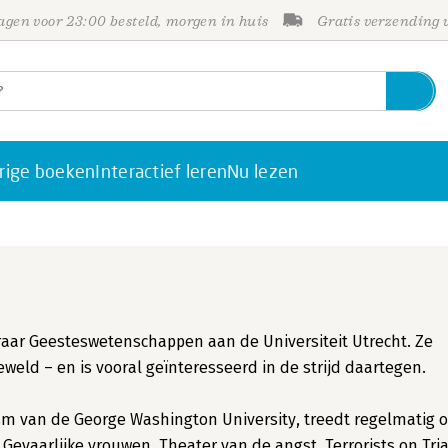
gen voor 23:00 besteld, morgen in huis
Gratis verzending
rige boeken
Interactief leren
Nu lezen
leraar Geesteswetenschappen aan de Universiteit Utrecht. Ze
weld – en is vooral geïnteresseerd in de strijd daartegen.
mism van de George Washington University, treedt regelmatig 
Gevaarlijke vrouwen, Theater van de angst, Terrorists on Tria