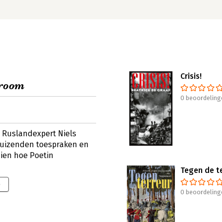
Crisis!
droom
0 beoordeling
n Ruslandexpert Niels
duizenden toespraken en
zien hoe Poetin
Tegen de t
9
0 beoordeling