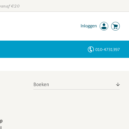
 vanaf €20
Inloggen
010-4731397
Personen
Trefwoorden
Boeken
op
l