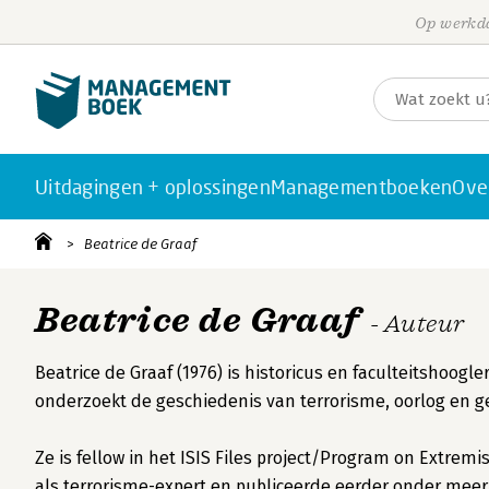
Op werkda
Uitdagingen + oplossingen
Managementboeken
Ove
Beatrice de Graaf
Beatrice de Graaf
- Auteur
Beatrice de Graaf (1976) is historicus en faculteitshoog
onderzoekt de geschiedenis van terrorisme, oorlog en ge
Ze is fellow in het ISIS Files project/Program on Extre
als terrorisme-expert en publiceerde eerder onder meer 