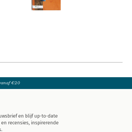
 vanaf €20
uwsbrief en blijf up-to-date
 en recensies, inspirerende
s.