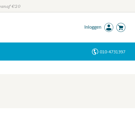
 vanaf €20
Inloggen
010-4731397
Personen
Trefwoorden