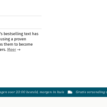
s bestselling text has
 using a proven
ps them to become
ers.
Meer
gen voor 23:00 besteld, morgen in huis
Gratis verzending