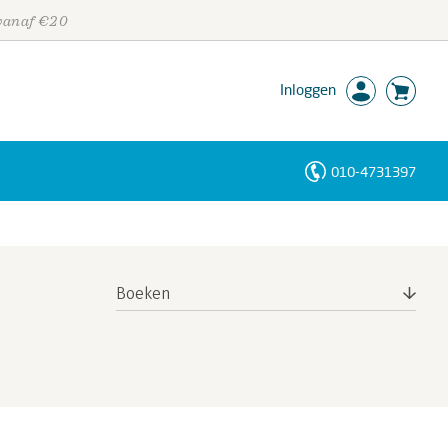
 vanaf €20
Inloggen
010-4731397
Personen
Trefwoorden
Boeken