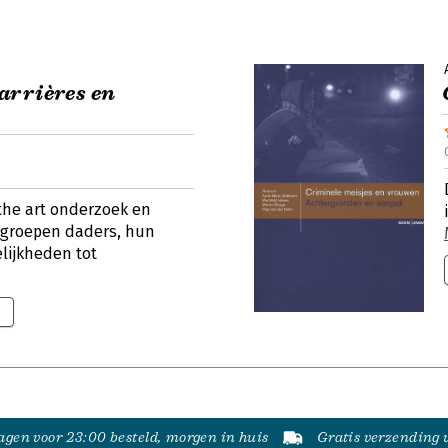
arrières en
 the art onderzoek en
lgroepen daders, hun
lijkheden tot
gen voor 23:00 besteld, morgen in huis
Gratis verzending