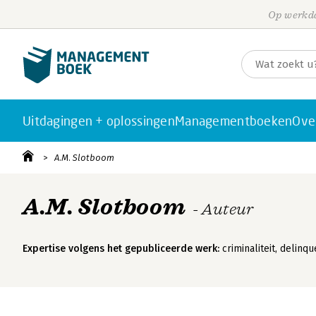
Op werkda
Uitdagingen + oplossingen
Managementboeken
Ove
A.M. Slotboom
A.M. Slotboom
- Auteur
Expertise volgens het gepubliceerde werk:
criminaliteit, delinque