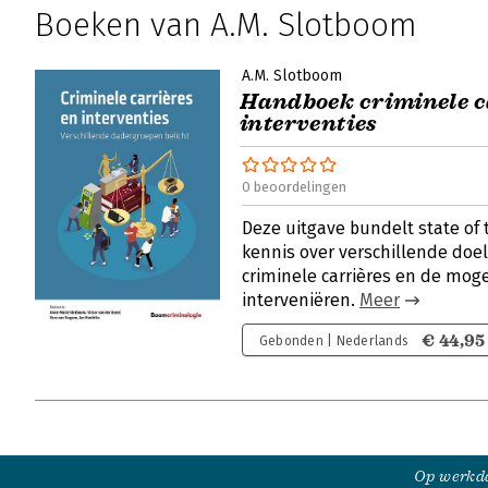
Boeken van A.M. Slotboom
A.M. Slotboom
Handboek criminele c
interventies
0 beoordelingen
Deze uitgave bundelt state of
kennis over verschillende doe
criminele carrières en de moge
interveniëren.
Meer
€ 44,95
Gebonden | Nederlands
Op werkda