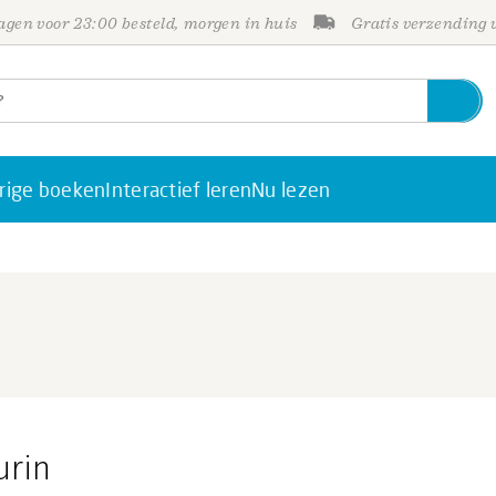
gen voor 23:00 besteld, morgen in huis
Gratis verzending
rige boeken
Interactief leren
Nu lezen
urin