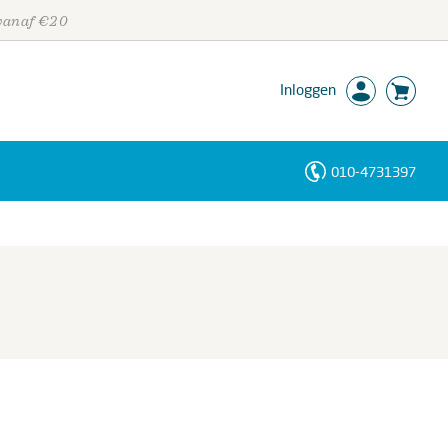
 vanaf €20
Inloggen
010-4731397
Personen
Trefwoorden