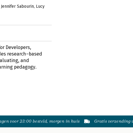
Jennifer Sabourin
Lucy
or Developers,
ides research–based
valuating, and
earning pedagogy.
gen voor 23:00 besteld, morgen in huis
Gratis verzending