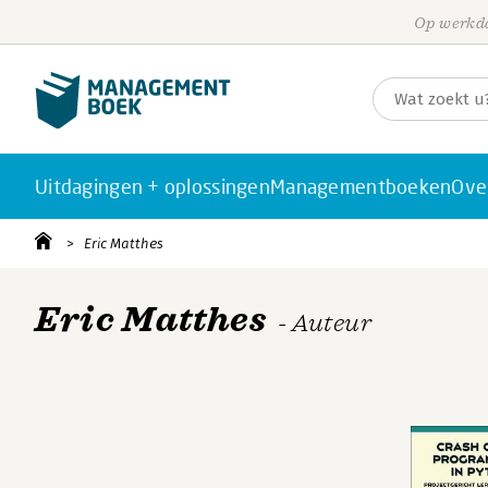
Op werkda
Uitdagingen + oplossingen
Managementboeken
Ove
Eric Matthes
Eric Matthes
- Auteur