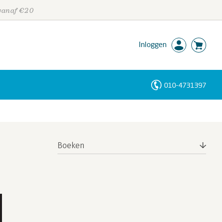
 vanaf €20
Inloggen
010-4731397
Personen
Trefwoorden
Boeken