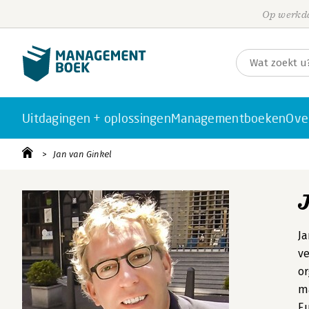
Op werkda
Uitdagingen + oplossingen
Managementboeken
Ove
Jan van Ginkel
Ja
ve
or
ma
Eu