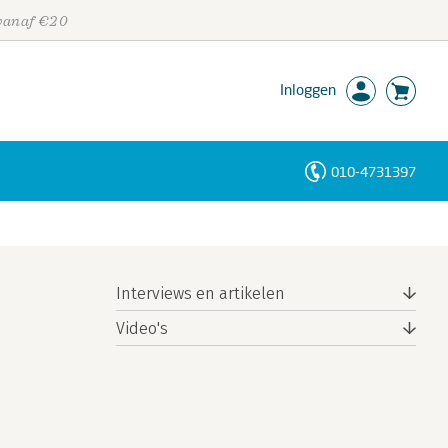
 vanaf €20
Inloggen
010-4731397
Personen
Trefwoorden
Interviews en artikelen
Video's