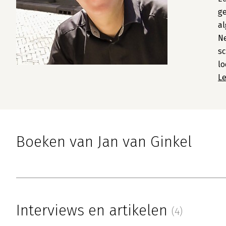
g
al
N
sc
lo
L
Boeken van Jan van Ginkel
Interviews en artikelen
(4)