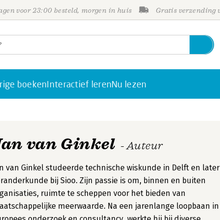
gen voor 23:00 besteld, morgen in huis
Gratis verzending
rige boeken
Interactief leren
Nu lezen
Jan van Ginkel
- Auteur
n van Ginkel studeerde technische wiskunde in Delft en later
randerkunde bij Sioo. Zijn passie is om, binnen en buiten
ganisaties, ruimte te scheppen voor het bieden van
atschappelijke meerwaarde. Na een jarenlange loopbaan in
ropees onderzoek en consultancy, werkte hij bij diverse