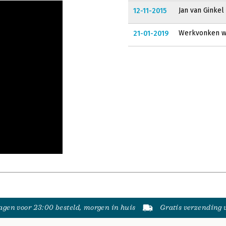
Jan van Ginke
12-11-2015
Werkvonken wa
21-01-2019
gen voor 23:00 besteld, morgen in huis
Gratis verzending