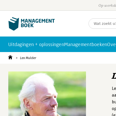
Op werkda
Uitdagingen + oplossingen
Managementboeken
Ove
Lex Mulder
Le
aa
bu
op
(g