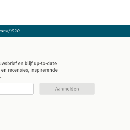
 vanaf €20
uwsbrief en blijf up-to-date
 en recensies, inspirerende
s.
Aanmelden