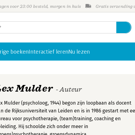
gen voor 23:00 besteld, morgen in huis
Gratis verzending
rige boeken
Interactief leren
Nu lezen
Lex Mulder
- Auteur
x Mulder (psycholoog, 1944) begon zijn loopbaan als docent
n de Rijksuniversiteit van Leiden en is in 1986 gestart met e
reau voor psychotherapie, (team)training, coaching en
leiding. Hij schoolde zich onder meer in
roeps)psychotherapie, groepsdynamica,