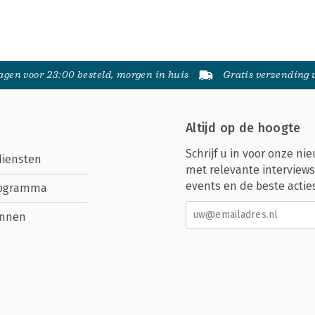
gen voor 23:00 besteld, morgen in huis
Gratis verzending
Altijd op de hoogte
Schrijf u in voor onze nie
diensten
met relevante interviews
events en de beste actie
rogramma
nnen