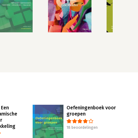
- Een
Oefeningenboek voor
amische
groepen
r
keling
18 beoordelingen