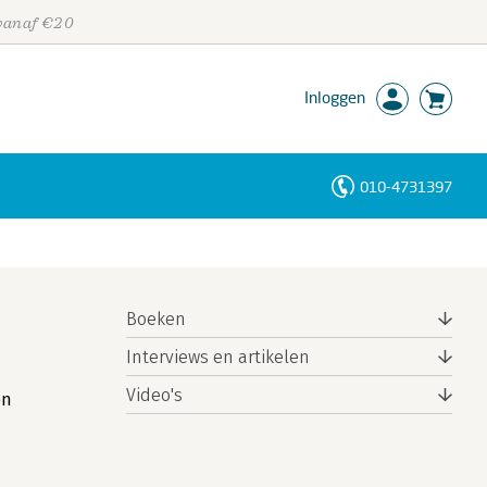
 vanaf €20
Inloggen
010-4731397
Personen
Trefwoorden
Boeken
Interviews en artikelen
Video's
en