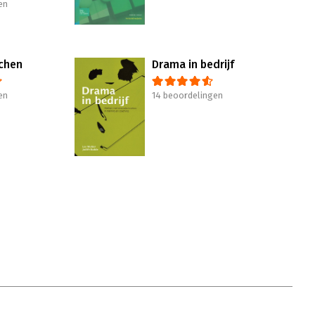
en
chen
Drama in bedrijf
en
14 beoordelingen