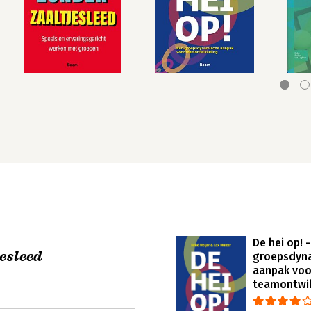
De hei op! 
esleed
groepsdyn
aanpak voo
teamontwik