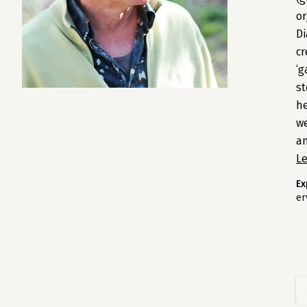
or
Di
cr
‘g
st
he
we
an
L
Ex
er