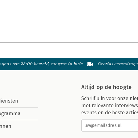
gen voor 23:00 besteld, morgen in huis
Gratis verzending
Altijd op de hoogte
Schrijf u in voor onze nie
diensten
met relevante interviews
events en de beste actie
rogramma
nnen