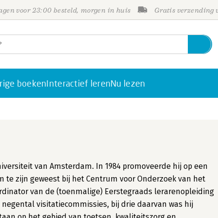
gen voor 23:00 besteld, morgen in huis
Gratis verzending
rige boeken
Interactief leren
Nu lezen
iversiteit van Amsterdam. In 1984 promoveerde hij op een
 te zijn geweest bij het Centrum voor Onderzoek van het
ördinator van de (toenmalige) Eerstegraads lerarenopleiding
n negental visitatiecommissies, bij drie daarvan was hij
staan op het gebied van toetsen, kwaliteitszorg en