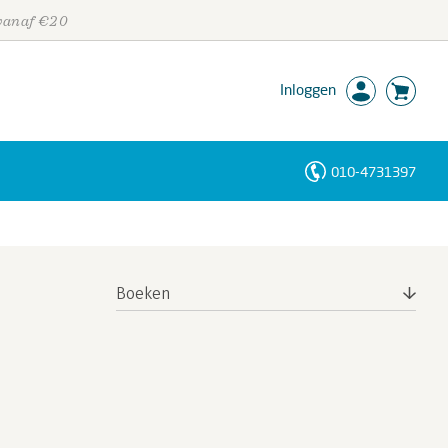
 vanaf €20
Inloggen
010-4731397
Personen
Trefwoorden
Boeken