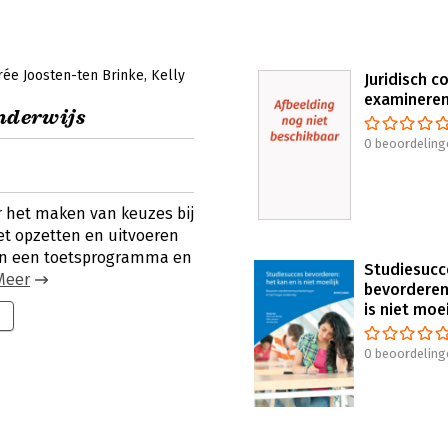
rée Joosten-ten Brinke
Kelly
Juridisch c
examinere
onderwijs
0 beoordeling
r het maken van keuzes bij
et opzetten en uitvoeren
an een toetsprogramma en
Studiesucc
Meer
bevorderen
is niet moei
0 beoordeling