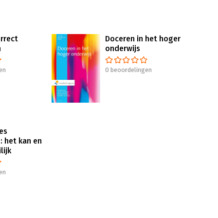
orrect
Doceren in het hoger
n
onderwijs
en
0 beoordelingen
es
: het kan en
lijk
en