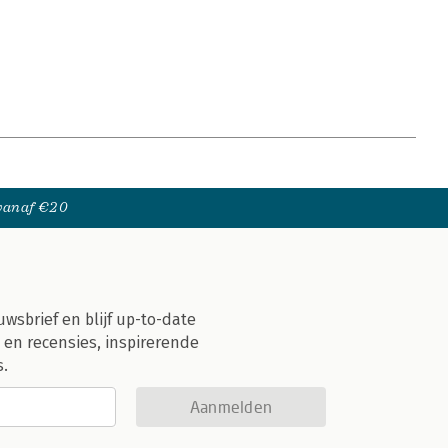
 vanaf €20
uwsbrief en blijf up-to-date
 en recensies, inspirerende
s.
Aanmelden