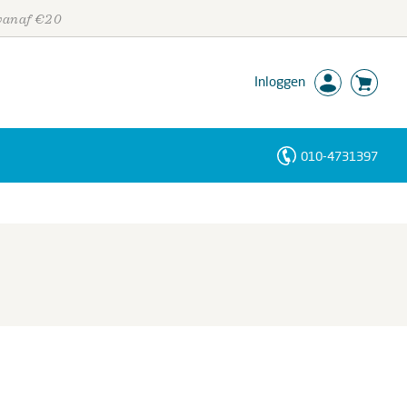
 vanaf €20
Inloggen
010-4731397
Personen
Trefwoorden