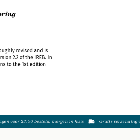
ering
oughly revised and is
sion 2.2 of the IREB. In
ns to the 1st edition
gen voor 23:00 besteld, morgen in huis
Gratis verzending