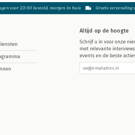
gen voor 23:00 besteld, morgen in huis
Gratis verzending
Altijd op de hoogte
Schrijf u in voor onze nie
diensten
met relevante interviews
events en de beste actie
rogramma
nnen