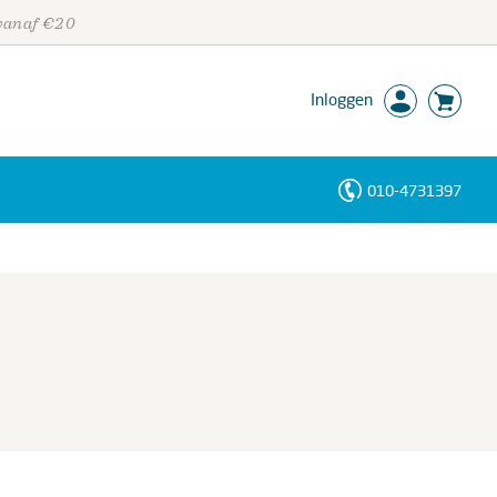
 vanaf €20
Inloggen
010-4731397
Personen
Trefwoorden