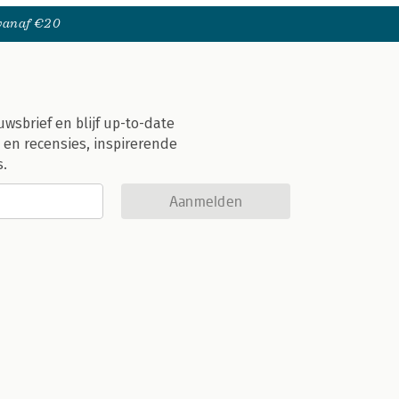
 vanaf €20
uwsbrief en blijf up-to-date
 en recensies, inspirerende
s.
Aanmelden